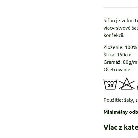
Šifón je veľmi 
viacvrstvové ša
konfekcii.
Zloženie: 100
Šírka: 150cm
Gramáž: 80g/m
Ošetrovanie:
Použitie: šaty, 
Minimálny odb
Viac z kat