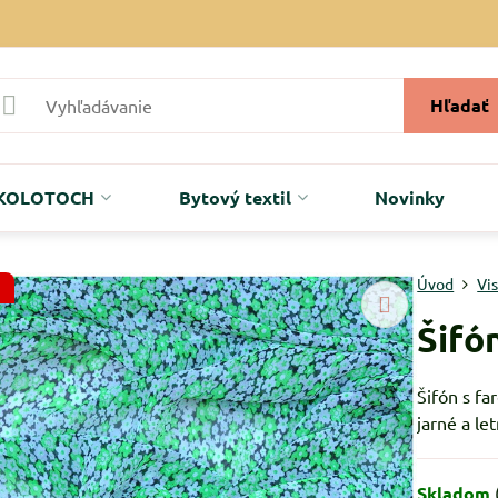
Hľadať
r KOLOTOCH
Bytový textil
Novinky
Úvod
Vi
Šifó
Šifón s fa
jarné a le
Skladom