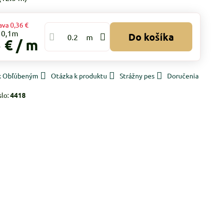
ava
0,36 €
Do košíka
m
 €
/ m
 k Obľúbeným
Otázka k produktu
Strážny pes
Doručenia
slo:
4418