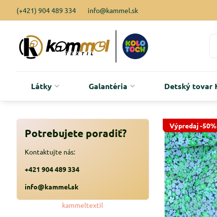
(+421) 904 489 334
info@kammel.sk
Látky
Galantéria
Detský tova
Výpredaj -50%
Potrebujete poradiť?
Kontaktujte nás:
+421 904 489 334
info@kammel.sk
kammeltextil