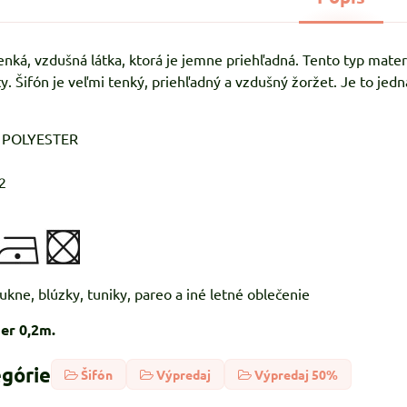
tenká, vzdušná látka, ktorá je jemne priehľadná. Tento typ mate
ty. Šifón je veľmi tenký, priehľadný a vzdušný žoržet. Je to jed
% POLYESTER
2
sukne, blúzky, tuniky, pareo a iné letné oblečenie
er 0,2m.
egórie
Šifón
Výpredaj
Výpredaj 50%