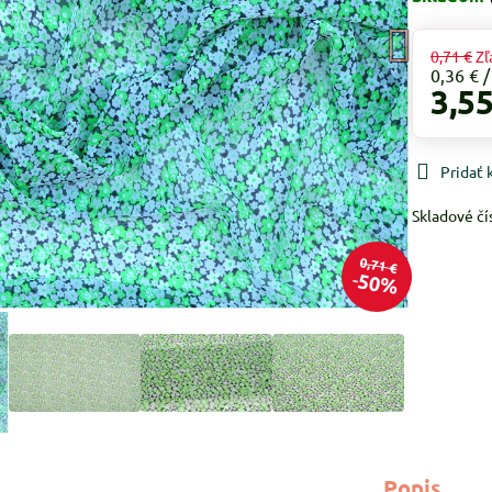
0,71 €
Zľ
0,36 €
3,55
Pridať
Skladové čí
0,71 €
50%
Popis