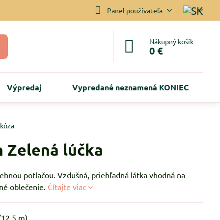
Panel používateľa
Nákupný košík
0 €
Výpredaj
Vypredané neznamená KONIEC
skóza
n Zelená lúčka
rebnou potlačou. Vzdušná, priehľadná látka vhodná na
tné oblečenie.
Čítajte viac
(
12.5
m)