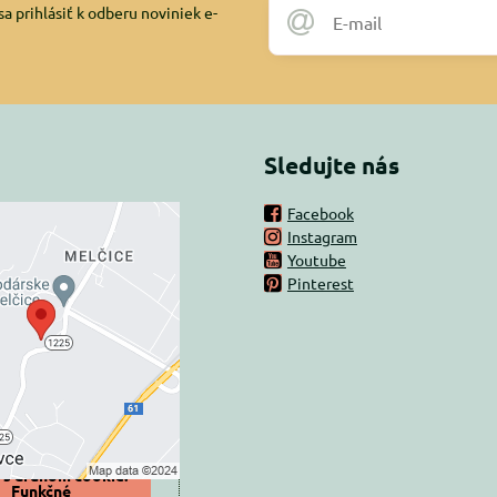
a prihlásiť k odberu noviniek e-
Sledujte nás
Facebook
Instagram
rný obsah je
Youtube
Pinterest
ovaný Voľbami
súkromia
 načítať externý obsah?
oliť tentokrát
iť a zapamätať -
 s druhom cookie:
Funkčné