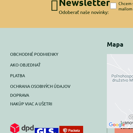
Newsletter
Chcem s
mailom
Odoberať naše novinky:
Mapa
OBCHODNÉ PODMIENKY
AKO OBJEDNAŤ
Exte
PLATBA
blok
OCHRANA OSOBNÝCH ÚDAJOV
Prajete si
DOPRAVA
NAKÚP VIAC A UŠETRI
Pov
Povol
súhlas