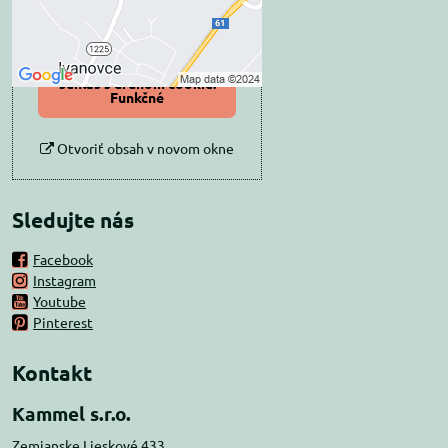
Povoliť tentokrát
Povoliť a zapamätať -
súhlas s druhom cookie:
Funkčné
Otvoriť obsah v novom okne
Sledujte nás
Facebook
Instagram
Youtube
Pinterest
Kontakt
Kammel s.r.o.
Zemianske Lieskové 433