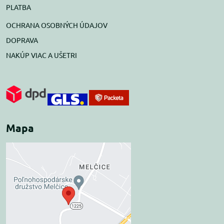
PLATBA
OCHRANA OSOBNÝCH ÚDAJOV
DOPRAVA
NAKÚP VIAC A UŠETRI
Mapa
Externý obsah je
blokovaný Voľbami
súkromia
Prajete si načítať externý obsah?