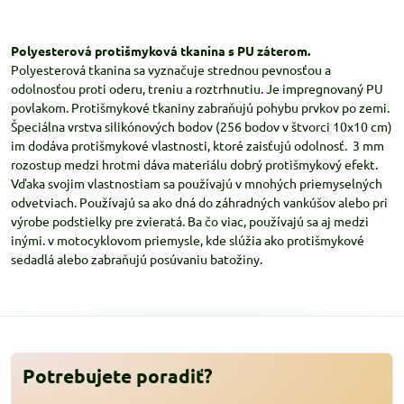
Polyesterová protišmyková tkanina s PU záterom.
Polyesterová tkanina sa vyznačuje strednou pevnosťou a
odolnosťou proti oderu, treniu a roztrhnutiu. Je impregnovaný PU
povlakom. Protišmykové tkaniny zabraňujú pohybu prvkov po zemi.
Špeciálna vrstva silikónových bodov (256 bodov v štvorci 10x10 cm)
im dodáva protišmykové vlastnosti, ktoré zaisťujú odolnosť. 3 mm
rozostup medzi hrotmi dáva materiálu dobrý protišmykový efekt.
Vďaka svojim vlastnostiam sa používajú v mnohých priemyselných
odvetviach. Používajú sa ako dná do záhradných vankúšov alebo pri
výrobe podstielky pre zvieratá. Ba čo viac, používajú sa aj medzi
inými. v motocyklovom priemysle, kde slúžia ako protišmykové
sedadlá alebo zabraňujú posúvaniu batožiny.
Potrebujete poradiť?