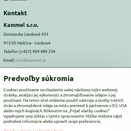
Kontakt
Kammel s.r.o.
Zemianske Lieskové 433
913 05 Melčice - Lieskové
Telefón: (+421) 904 489 334
Email:
info@kammel.sk
Prevádzka:
Predvoľby súkromia
Administratívna budova PD Melčice
Melčice - Lieskové 129, 91305
Cookies používame na zlepšenie vašej návštevy tejto webovej
Otváracie hodiny:
stránky, analýzu jej výkonnosti a zhromažďovanie údajov o jej
PO-ŠT 8:00 - 16:00
používaní. Na tento účel môžeme použiť nástroje a služby tretích
PIA-NE Zatvorené
strán a zhromaždené údaje sa môžu preniesť k partnerom v EÚ, USA
alebo iných krajinách. Kliknutím na „Prijať všetky cookies“
vyjadrujete svoj súhlas s týmto spracovaním. Nižšie môžete nájsť
podrobné informácie alebo upraviť svoje preferencie.
Zásady ochrany osobných údajov