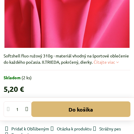
Softshell fluo ružový 310g - materiál vhodný na športové oblečenie
do každého počasia. II.TRIEDA, pokrčený, dierky.
Čítajte viac
Skladom
(
2
ks)
5,20 €
Do košíka
Pridať k Obľúbeným
Otázka k produktu
Strážny pes