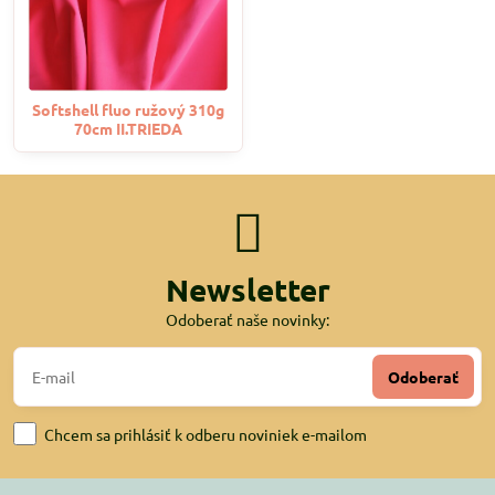
Softshell fluo ružový 310g
70cm II.TRIEDA
Newsletter
Odoberať naše novinky:
Odoberať
Chcem sa prihlásiť k odberu noviniek e-mailom