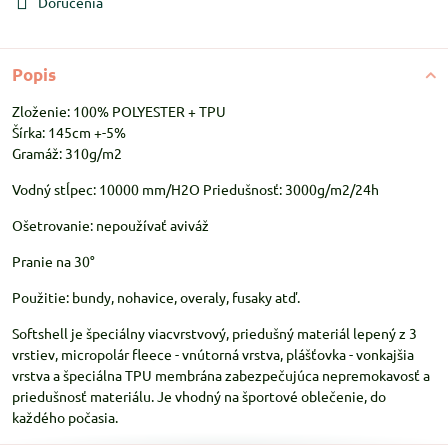
Doručenia
Popis
Zloženie: 100% POLYESTER + TPU
Šírka: 145cm +-5%
Gramáž: 310g/m2
Vodný stĺpec: 10000 mm/H2O Priedušnosť: 3000g/m2/24h
Ošetrovanie: nepoužívať aviváž
Pranie na 30°
Použitie: bundy, nohavice, overaly, fusaky atď.
Softshell je špeciálny viacvrstvový, priedušný materiál lepený z 3
vrstiev, micropolár fleece - vnútorná vrstva, plášťovka - vonkajšia
vrstva a špeciálna TPU membrána zabezpečujúca nepremokavosť a
priedušnosť materiálu. Je vhodný na športové oblečenie, do
každého počasia.