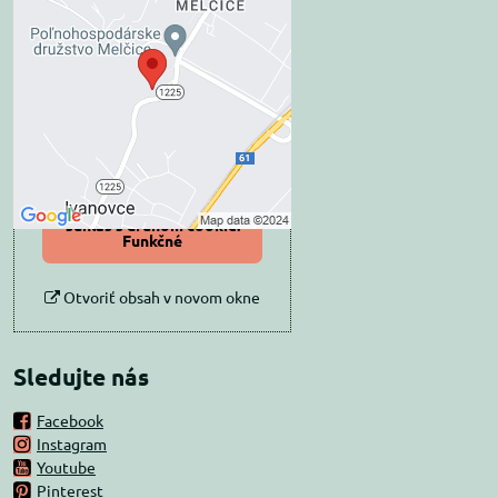
Externý obsah je
blokovaný Voľbami
súkromia
Prajete si načítať externý obsah?
Povoliť tentokrát
Povoliť a zapamätať -
súhlas s druhom cookie:
Funkčné
Otvoriť obsah v novom okne
Sledujte nás
Facebook
Instagram
Youtube
Pinterest