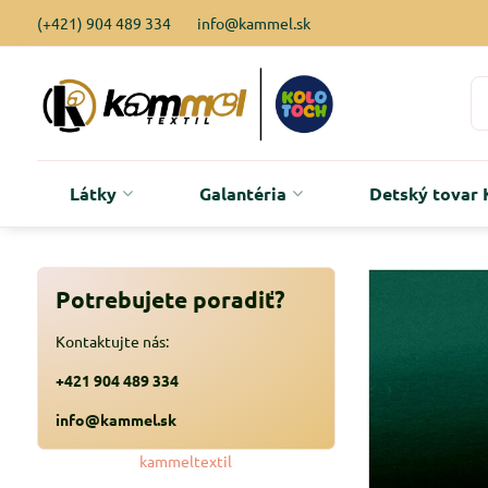
(+421) 904 489 334
info@kammel.sk
Látky
Galantéria
Detský tova
Potrebujete poradiť?
Kontaktujte nás:
+421 904 489 334
info@kammel.sk
kammeltextil