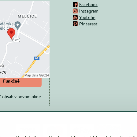
Facebook
Instagram
rný obsah je
Youtube
Pinterest
ovaný Voľbami
súkromia
 načítať externý obsah?
oliť tentokrát
iť a zapamätať -
 s druhom cookie:
Funkčné
ť obsah v novom okne