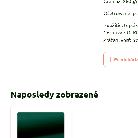
Gramáž: 280g/
Ošetrovanie: pr
Použitie: teplák
Certifikát: OE
Zrážanlivosť: 
Predchádz
Naposledy zobrazené