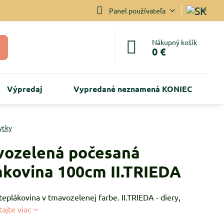
Panel používateľa
Nákupný košík
0 €
Výpredaj
Vypredané neznamená KONIEC
ytky
ozelená počesaná
ákovina 100cm II.TRIEDA
eplákovina v tmavozelenej farbe. II.TRIEDA - diery,
tajte viac