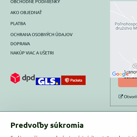
OBCHODNÉ PODMIENKY
AKO OBJEDNAŤ
Exte
PLATBA
blok
OCHRANA OSOBNÝCH ÚDAJOV
Prajete si
DOPRAVA
NAKÚP VIAC A UŠETRI
Pov
Povol
súhlas
Otvori
Predvoľby súkromia