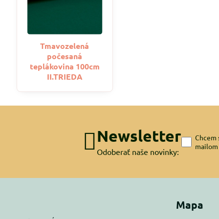
Tmavozelená
počesaná
teplákovina 100cm
II.TRIEDA
Newsletter
Chcem s
mailom
Odoberať naše novinky:
Mapa