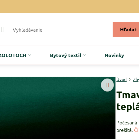
Hľadať
r KOLOTOCH
Bytový textil
Novinky
Úvod
Zb
Tmav
tepl
Počesaná t
prešitá.
Čí