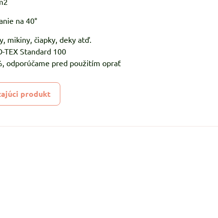
m2
anie na 40°
y, mikiny, čiapky, deky atď.
KO-TEX Standard 100
5%, odporúčame pred použitím oprať
ajúci produkt