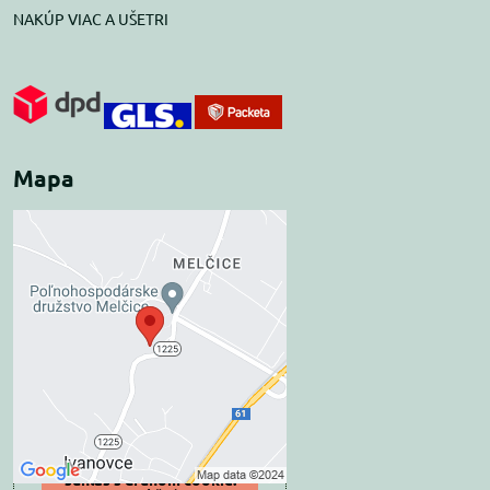
NAKÚP VIAC A UŠETRI
Mapa
Externý obsah je
blokovaný Voľbami
súkromia
Prajete si načítať externý obsah?
Povoliť tentokrát
Povoliť a zapamätať -
súhlas s druhom cookie: