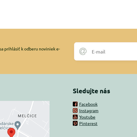
a prihlásiť k odberu noviniek e-
Sledujte nás
Facebook
Instagram
rný obsah je
Youtube
Pinterest
ovaný Voľbami
súkromia