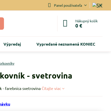
Panel používateľa
Nákupný košík
0 €
Výpredaj
Vypredané neznamená KONIEC
orkovníky
kovník - svetrovina
k - farebnica svetrovina
Čítajte viac
návku