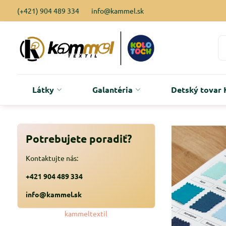
(+421) 904 489 334
info@kammel.sk
Látky
Galantéria
Detský tova
Potrebujete poradiť?
Kontaktujte nás:
+421 904 489 334
info@kammel.sk
kammeltextil