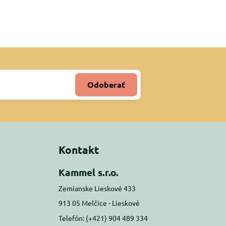
Odoberať
Kontakt
Kammel s.r.o.
Zemianske Lieskové 433
913 05 Melčice - Lieskové
Telefón: (+421) 904 489 334