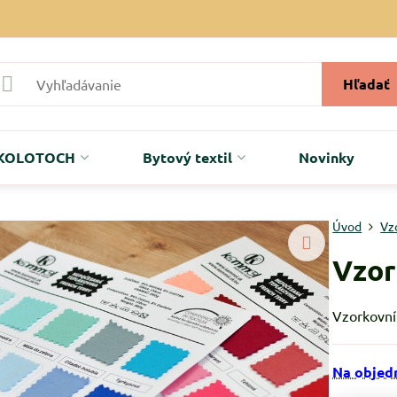
Hľadať
r KOLOTOCH
Bytový textil
Novinky
Úvod
Vz
Vzor
Vzorkovní
Na objed