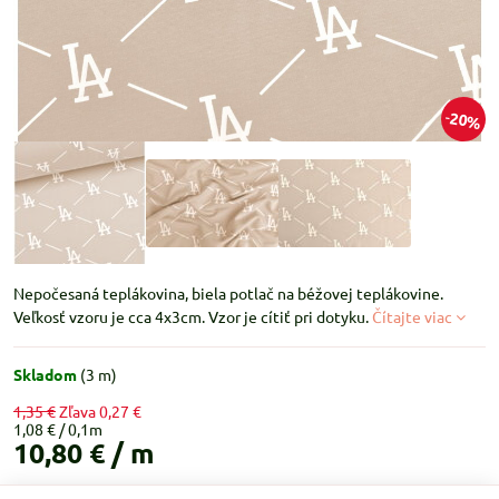
20%
Nepočesaná teplákovina, biela potlač na béžovej teplákovine.
Veľkosť vzoru je cca 4x3cm. Vzor je cítiť pri dotyku.
Čítajte viac
Skladom
(
3
m)
1,35 €
Zľava
0,27 €
1,08 €
10,80 €
/ m