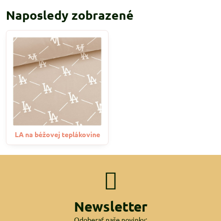
Naposledy zobrazené
LA na béžovej teplákovine
Newsletter
Odoberať naše novinky: