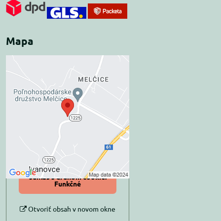
Mapa
Externý obsah je
blokovaný Voľbami
súkromia
Prajete si načítať externý obsah?
Povoliť tentokrát
Povoliť a zapamätať -
súhlas s druhom cookie:
Funkčné
Otvoriť obsah v novom okne