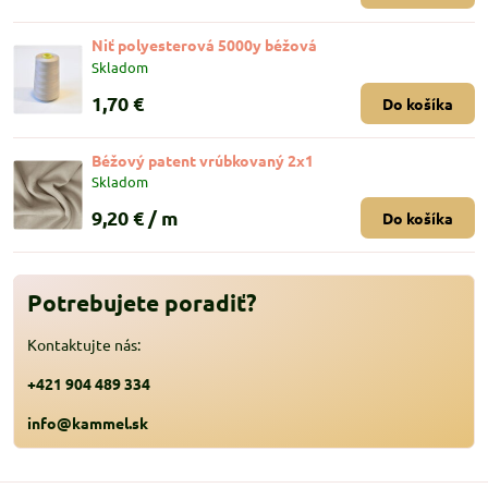
Niť polyesterová 5000y béžová
Skladom
1,70 €
Do košíka
Béžový patent vrúbkovaný 2x1
Skladom
9,20 €
/ m
Do košíka
Potrebujete poradiť?
Kontaktujte nás:
+421 904 489 334
info@kammel.sk