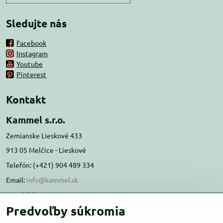
Sledujte nás
Facebook
Instagram
Youtube
Pinterest
Kontakt
Kammel s.r.o.
Zemianske Lieskové 433
913 05 Melčice - Lieskové
Telefón: (+421) 904 489 334
Email:
info@kammel.sk
Prevádzka:
Predvoľby súkromia
Administratívna budova PD Melčice