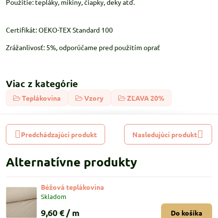
Použitie: tepláky, mikiny, čiapky, deky atď.
Certifikát: OEKO-TEX Standard 100
Zrážanlivosť: 5%, odporúčame pred použitím oprať
Viac z kategórie
Teplákovina
Vzory
ZĽAVA 20%
Predchádzajúci produkt
Nasledujúci produkt
Alternatívne produkty
Béžová teplákovina
Skladom
9,60 €
/ m
Do košíka