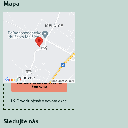
Mapa
Externý obsah je
blokovaný Voľbami
súkromia
Prajete si načítať externý obsah?
Povoliť tentokrát
Povoliť a zapamätať -
súhlas s druhom cookie:
Funkčné
Otvoriť obsah v novom okne
Sledujte nás