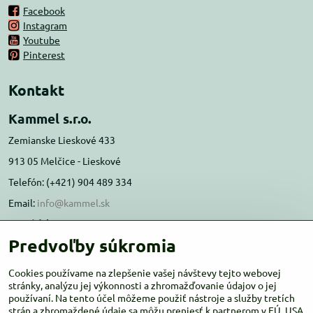
Facebook
Instagram
Youtube
Pinterest
Kontakt
Kammel s.r.o.
Zemianske Lieskové 433
913 05 Melčice - Lieskové
Telefón: (+421) 904 489 334
Email:
info@kammel.sk
Prevádzka:
Predvoľby súkromia
Administratívna budova PD Melčice
Melčice - Lieskové 129, 91305
Cookies používame na zlepšenie vašej návštevy tejto webovej
stránky, analýzu jej výkonnosti a zhromažďovanie údajov o jej
Otváracie hodiny:
PO-ŠT 8:00 - 16:00
používaní. Na tento účel môžeme použiť nástroje a služby tretích
PIA-NE Zatvorené
strán a zhromaždené údaje sa môžu preniesť k partnerom v EÚ, USA