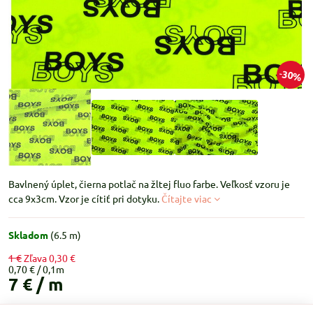
30%
Bavlnený úplet, čierna potlač na žltej fluo farbe. Veľkosť vzoru je
cca 9x3cm. Vzor je cítiť pri dotyku.
Čítajte viac
Skladom
(
6.5
m)
1 €
Zľava
0,30 €
0,70 €
7 €
/ m