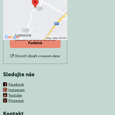
súkromia
Prajete si načítať externý obsah?
Povoliť tentokrát
Povoliť a zapamätať -
súhlas s druhom cookie:
Funkčné
Otvoriť obsah v novom okne
Sledujte nás
Facebook
Instagram
Youtube
Pinterest
Kontakt