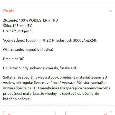
Popis
Zloženie: 100% POLYESTER + TPU
Šírka: 145cm +-5%
Gramáž: 310g/m2
Vodný stĺpec: 10000 mm/H2O Priedušnosť: 3000g/m2/24h
Ošetrovanie: nepoužívať aviváž
Pranie na 30°
Použitie: bundy, nohavice, overaly, fusaky atď.
Softshell je špeciálny viacvrstvový, priedušný materiál lepený z 3
vrstiev, micropolár fleece - vnútorná vrstva, plášťovka - vonkajšia
vrstva a špeciálna TPU membrána zabezpečujúca nepremokavosť a
priedušnosť materiálu. Je vhodný na športové oblečenie, do
každého počasia.