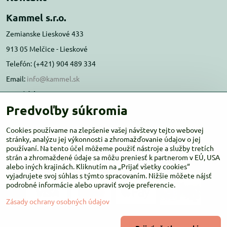
Kammel s.r.o.
Zemianske Lieskové 433
913 05 Melčice - Lieskové
Telefón: (+421) 904 489 334
Email:
info@kammel.sk
Prevádzka:
Predvoľby súkromia
Administratívna budova PD Melčice
Melčice - Lieskové 129, 91305
Cookies používame na zlepšenie vašej návštevy tejto webovej
Otváracie hodiny:
stránky, analýzu jej výkonnosti a zhromažďovanie údajov o jej
PO-ŠT 8:00 - 16:00
používaní. Na tento účel môžeme použiť nástroje a služby tretích
PIA-NE Zatvorené
strán a zhromaždené údaje sa môžu preniesť k partnerom v EÚ, USA
alebo iných krajinách. Kliknutím na „Prijať všetky cookies“
vyjadrujete svoj súhlas s týmto spracovaním. Nižšie môžete nájsť
podrobné informácie alebo upraviť svoje preferencie.
Zásady ochrany osobných údajov
©
2026
Copyright