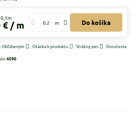
Do košíka
 €
/ m
m
 k Obľúbeným
Otázka k produktu
Strážny pes
Doručenia
slo:
4590