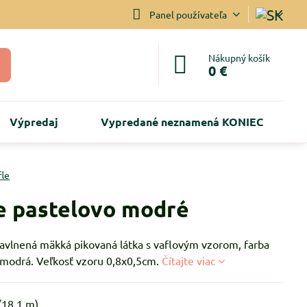
Panel používateľa
Nákupný košík
0 €
Výpredaj
Vypredané neznamená KONIEC
fle
e pastelovo modré
Bavlnená mäkká pikovaná látka s vaflovým vzorom, farba
 modrá. Veľkosť vzoru 0,8x0,5cm.
Čítajte viac
(
18.1
m)