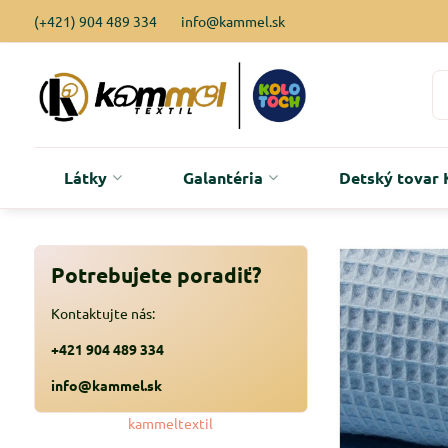
(+421) 904 489 334
info@kammel.sk
Látky
Galantéria
Detský tova
Potrebujete poradiť?
Kontaktujte nás:
+421 904 489 334
info@kammel.sk
kammeltextil