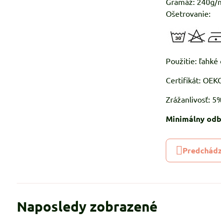
Gramáž: 240g/
Ošetrovanie:
Použitie: ľahké 
Certifikát: OE
Zrážanlivosť: 
Minimálny odb
Predchádz
Naposledy zobrazené