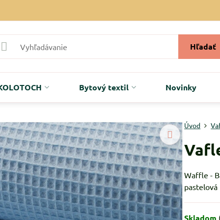
Hľadať
r KOLOTOCH
Bytový textil
Novinky
Úvod
Va
Vafl
Waffle - 
pastelová
Skladom