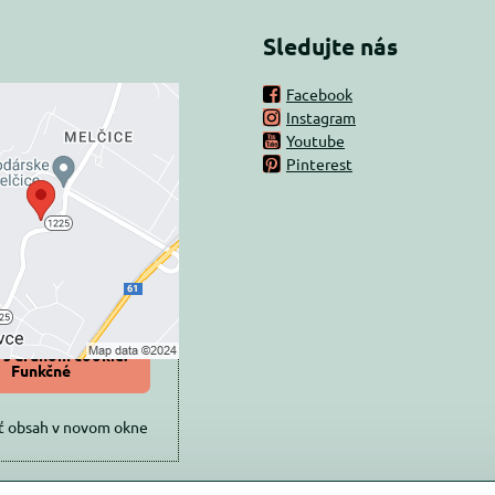
Sledujte nás
Facebook
Instagram
rný obsah je
Youtube
Pinterest
ovaný Voľbami
súkromia
 načítať externý obsah?
oliť tentokrát
iť a zapamätať -
 s druhom cookie:
Funkčné
ť obsah v novom okne