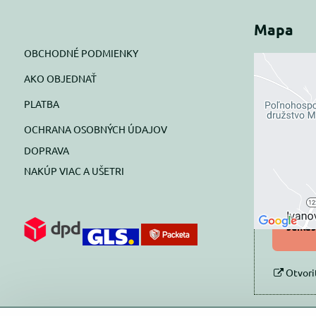
Mapa
OBCHODNÉ PODMIENKY
AKO OBJEDNAŤ
Exte
PLATBA
blok
OCHRANA OSOBNÝCH ÚDAJOV
Prajete si
DOPRAVA
NAKÚP VIAC A UŠETRI
Pov
Povol
súhlas
Otvori