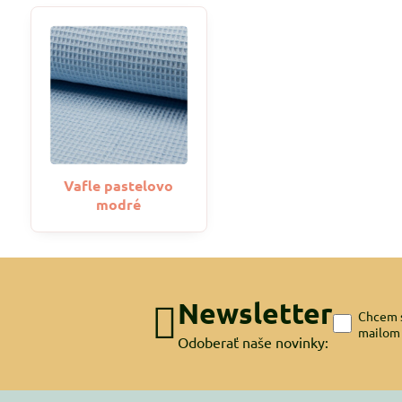
Vafle pastelovo
modré
Newsletter
Chcem s
mailom
Odoberať naše novinky: