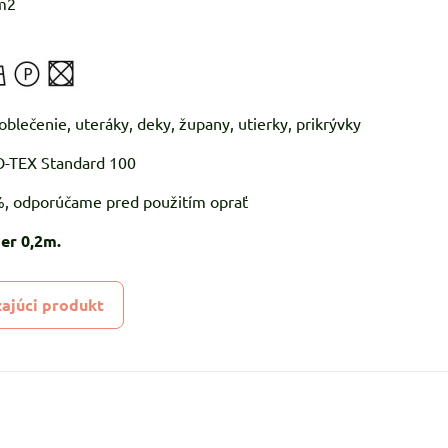
m2
oblečenie, uteráky, deky, župany, utierky, prikrývky
KO-TEX Standard 100
5%, odporúčame pred použitím oprať
er 0,2m.
ajúci produkt