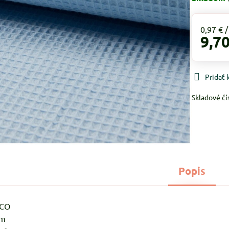
0,97 €
9,70
Pridať
Skladové čí
Popis
%CO
cm