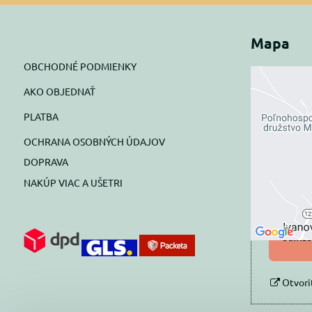
Mapa
OBCHODNÉ PODMIENKY
AKO OBJEDNAŤ
Exte
PLATBA
blok
OCHRANA OSOBNÝCH ÚDAJOV
Prajete si
DOPRAVA
NAKÚP VIAC A UŠETRI
Pov
Povol
súhlas
Otvori