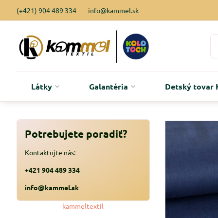
(+421) 904 489 334
info@kammel.sk
Látky
Galantéria
Detský tova
Potrebujete poradiť?
Kontaktujte nás:
+421 904 489 334
info@kammel.sk
kammeltextil