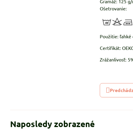
Gramáž: 125 g
Ošetrovanie:
Použitie: ľahké
Certifikát: OE
Zrážanlivosť: 
Predchádz
Naposledy zobrazené