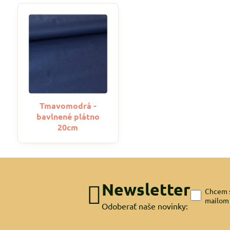
Tmavomodrá -
bavlnené plátno
20cm
Newsletter
Chcem s
mailom
Odoberať naše novinky: