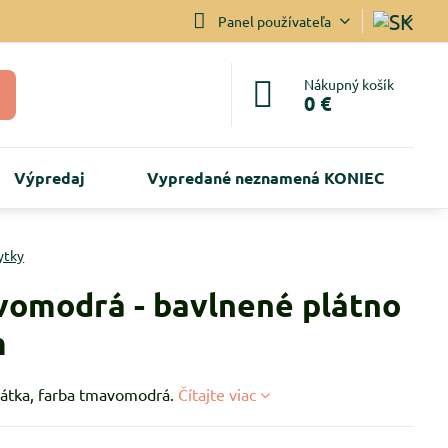
Panel používateľa
Nákupný košík
0 €
Výpredaj
Vypredané neznamená KONIEC
ytky
omodrá - bavlnené plátno
m
látka, farba tmavomodrá.
Čítajte viac