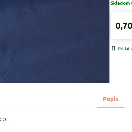
Skladom
0,70
Pridať
Popis
%CO