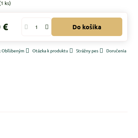
(
1
ks)
 €
Do košíka
 k Obľúbeným
Otázka k produktu
Strážny pes
Doručenia