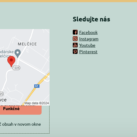
Sledujte nás
Facebook
Instagram
rný obsah je
Youtube
Pinterest
ovaný Voľbami
súkromia
 načítať externý obsah?
oliť tentokrát
iť a zapamätať -
 s druhom cookie:
Funkčné
ť obsah v novom okne