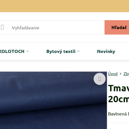
Hľadať
r KOLOTOCH
Bytový textil
Novinky
Úvod
Zb
Tmav
20c
Bavlnená 