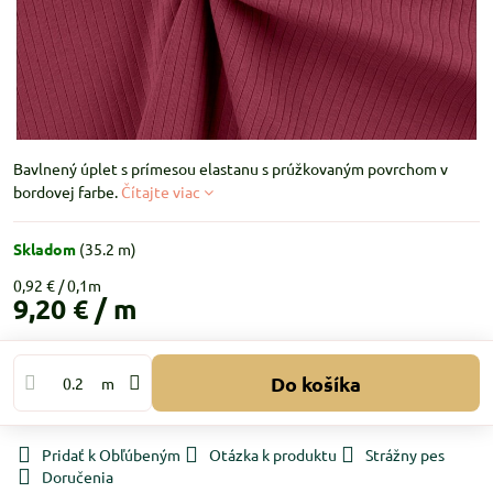
Bavlnený úplet s prímesou elastanu s prúžkovaným povrchom v
bordovej farbe.
Čítajte viac
Skladom
(
35.2
m)
0,92 €
9,20 €
/ m
Do košíka
m
Pridať k Obľúbeným
Otázka k produktu
Strážny pes
Doručenia