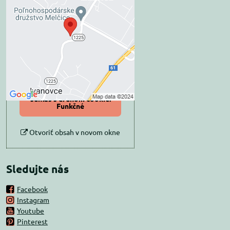
blokovaný Voľbami
súkromia
Prajete si načítať externý obsah?
Povoliť tentokrát
Povoliť a zapamätať -
súhlas s druhom cookie:
Funkčné
Otvoriť obsah v novom okne
Sledujte nás
Facebook
Instagram
Youtube
Pinterest