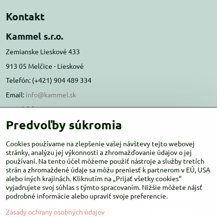
Kontakt
Kammel s.r.o.
Zemianske Lieskové 433
913 05 Melčice - Lieskové
Telefón: (+421) 904 489 334
Email:
info@kammel.sk
Prevádzka:
Predvoľby súkromia
Administratívna budova PD Melčice
Melčice - Lieskové 129, 91305
Cookies používame na zlepšenie vašej návštevy tejto webovej
Otváracie hodiny:
stránky, analýzu jej výkonnosti a zhromažďovanie údajov o jej
PO-ŠT 8:00 - 16:00
používaní. Na tento účel môžeme použiť nástroje a služby tretích
PIA-NE Zatvorené
strán a zhromaždené údaje sa môžu preniesť k partnerom v EÚ, USA
alebo iných krajinách. Kliknutím na „Prijať všetky cookies“
vyjadrujete svoj súhlas s týmto spracovaním. Nižšie môžete nájsť
podrobné informácie alebo upraviť svoje preferencie.
Zásady ochrany osobných údajov