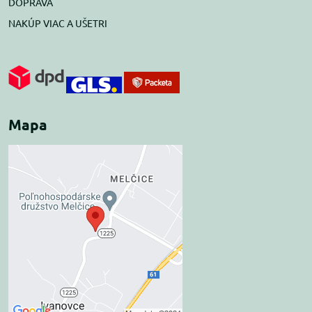
DOPRAVA
NAKÚP VIAC A UŠETRI
Mapa
Externý obsah je
blokovaný Voľbami
súkromia
Prajete si načítať externý obsah?
Povoliť tentokrát
Povoliť a zapamätať -