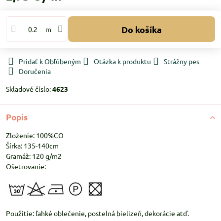
Do košíka
m
Pridať k Obľúbeným
Otázka k produktu
Strážny pes
Doručenia
Skladové číslo:
4623
Popis
Zloženie: 100%CO
Šírka: 135-140cm
Gramáž: 120 g/m2
Ošetrovanie:
Použitie: ľahké oblečenie, postelná bielizeň, dekorácie atď.