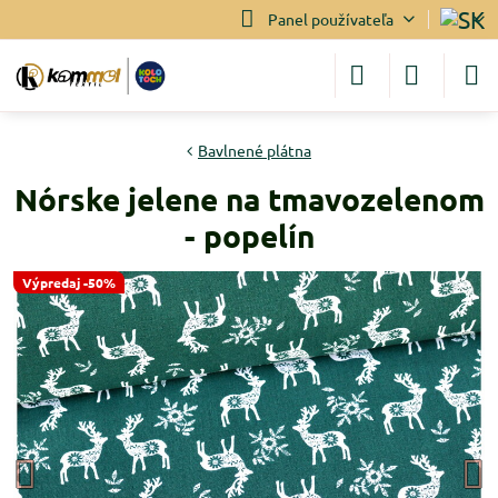
Panel používateľa
Bavlnené plátna
Nórske jelene na tmavozelenom
- popelín
Výpredaj -50%