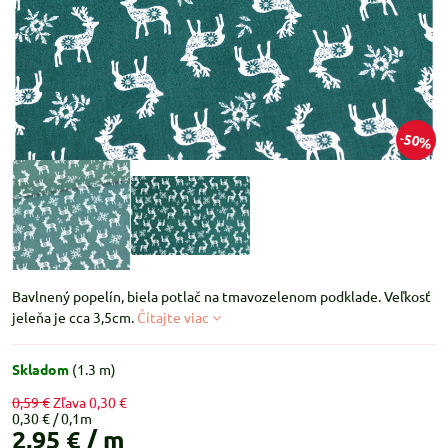
50%
Bavlnený popelín, biela potlač na tmavozelenom podklade. Veľkosť
jeleňa je cca 3,5cm.
Čítajte viac
Skladom
(
1.3
m)
0,59 €
Zľava
0,30 €
0,30 €
2,95 €
/ m