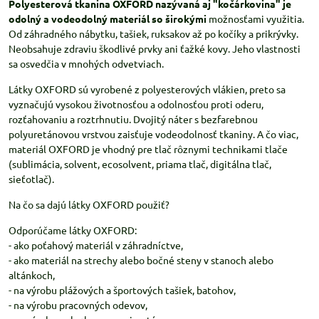
Polyesterová tkanina OXFORD nazývaná aj "kočárkovina" je
odolný a vodeodolný materiál so širokými
možnosťami využitia.
Od záhradného nábytku, tašiek, ruksakov až po kočíky a prikrývky.
Neobsahuje zdraviu škodlivé prvky ani ťažké kovy. Jeho vlastnosti
sa osvedčia v mnohých odvetviach.
Látky OXFORD sú vyrobené z polyesterových vlákien, preto sa
vyznačujú vysokou životnosťou a odolnosťou proti oderu,
rozťahovaniu a roztrhnutiu. Dvojitý náter s bezfarebnou
polyuretánovou vrstvou zaisťuje vodeodolnosť tkaniny. A čo viac,
materiál OXFORD je vhodný pre tlač rôznymi technikami tlače
(sublimácia, solvent, ecosolvent, priama tlač, digitálna tlač,
sieťotlač).
Na čo sa dajú látky OXFORD použiť?
Odporúčame látky OXFORD:
- ako poťahový materiál v záhradníctve,
- ako materiál na strechy alebo bočné steny v stanoch alebo
altánkoch,
- na výrobu plážových a športových tašiek, batohov,
- na výrobu pracovných odevov,