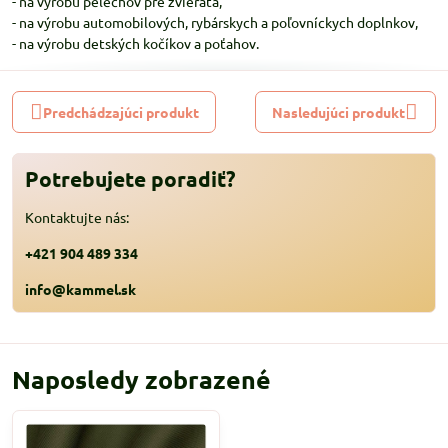
- na výrobu pelechov pre zvieratá,
- na výrobu automobilových, rybárskych a poľovníckych doplnkov,
- na výrobu detských kočíkov a poťahov.
Predchádzajúci produkt
Nasledujúci produkt
Potrebujete poradiť?
Kontaktujte nás:
+421 904 489 334
info@kammel.sk
Naposledy zobrazené