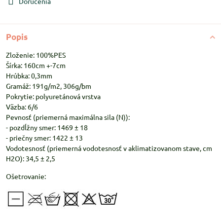
Doručenia
Popis
Zloženie: 100%PES
Šírka: 160cm +-7cm
Hrúbka: 0,3mm
Gramáž: 191g/m2, 306g/bm
Pokrytie: polyuretánová vrstva
Väzba: 6/6
Pevnosť (priemerná maximálna sila (N)):
- pozdĺžny smer: 1469 ± 18
- priečny smer: 1422 ± 13
Vodotesnosť (priemerná vodotesnosť v aklimatizovanom stave, cm
H2O): 34,5 ± 2,5
Ošetrovanie: