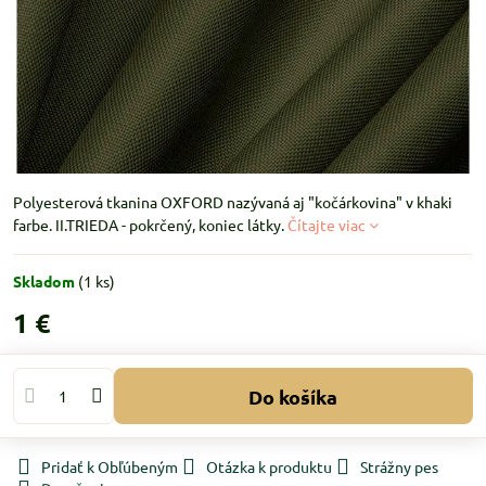
Polyesterová tkanina OXFORD nazývaná aj "kočárkovina" v khaki
farbe. II.TRIEDA - pokrčený, koniec látky.
Čítajte viac
Skladom
(
1
ks)
1 €
Do košíka
Pridať k Obľúbeným
Otázka k produktu
Strážny pes