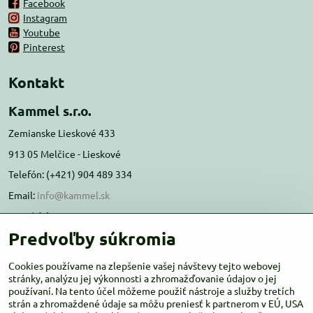
Facebook
Instagram
Youtube
Pinterest
Kontakt
Kammel s.r.o.
Zemianske Lieskové 433
913 05 Melčice - Lieskové
Telefón: (+421) 904 489 334
Email:
info@kammel.sk
Prevádzka:
Predvoľby súkromia
Administratívna budova PD Melčice
Melčice - Lieskové 129, 91305
Cookies používame na zlepšenie vašej návštevy tejto webovej
Otváracie hodiny:
stránky, analýzu jej výkonnosti a zhromažďovanie údajov o jej
PO-ŠT 8:00 - 16:00
používaní. Na tento účel môžeme použiť nástroje a služby tretích
PIA-NE Zatvorené
strán a zhromaždené údaje sa môžu preniesť k partnerom v EÚ, USA