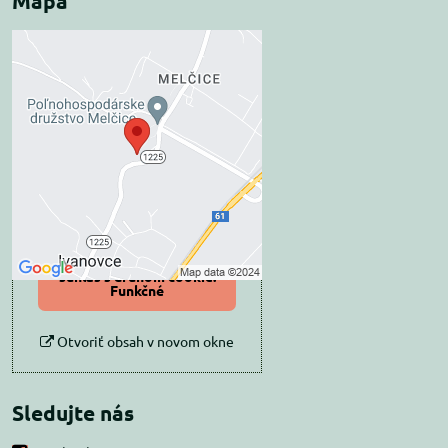
Mapa
Externý obsah je
blokovaný Voľbami
súkromia
Prajete si načítať externý obsah?
Povoliť tentokrát
Povoliť a zapamätať -
súhlas s druhom cookie:
Funkčné
Otvoriť obsah v novom okne
Sledujte nás