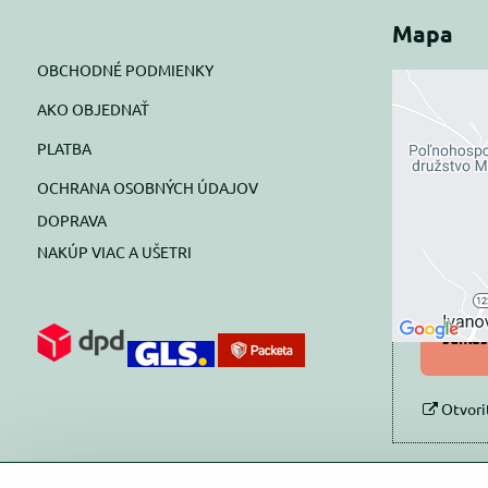
Mapa
OBCHODNÉ PODMIENKY
AKO OBJEDNAŤ
Exte
PLATBA
blok
OCHRANA OSOBNÝCH ÚDAJOV
Prajete si
DOPRAVA
NAKÚP VIAC A UŠETRI
Pov
Povol
súhlas
Otvori