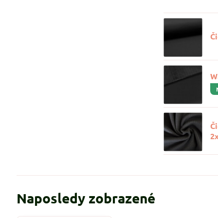
Či
W
Č
2
Naposledy zobrazené