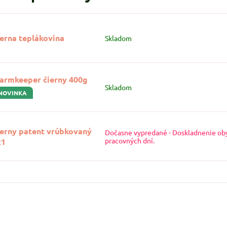
erna teplákovina
Skladom
armkeeper čierny 400g
Skladom
NOVINKA
ierny patent vrúbkovaný
Dočasne vypredané - Doskladnenie ob
pracovných dní.
x1