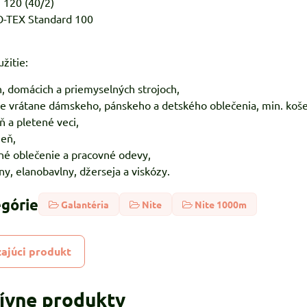
 120 (40/2)
KO-TEX Standard 100
žitie:
h, domácich a priemyselných strojoch,
ie vrátane dámskeho, pánskeho a detského oblečenia, min. koše
ň a pletené veci,
zeň,
né oblečenie a pracovné odevy,
ny, elanobavlny, džerseja a viskózy.
egórie
Galantéria
Nite
Nite 1000m
ajúci produkt
tívne produkty