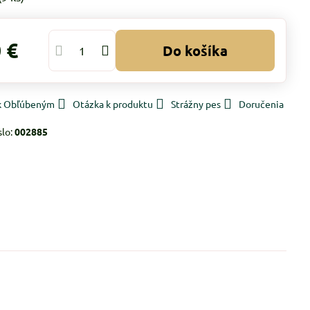
 €
Do košíka
 k Obľúbeným
Otázka k produktu
Strážny pes
Doručenia
slo:
002885