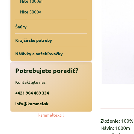
Nite 1000m
Nite 5000y
Šnúry
Krajčírske potreby
Nášivky a nažehľovačky
Potrebujete poradiť?
Kontaktujte nás:
+421 904 489 334
info@kammel.sk
kammeltextil
Zloženie: 100
Návin: 1000m