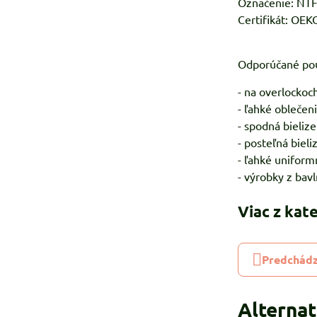
Označenie: NTF
Certifikát: OE
Odporúčané pou
- na overlockoc
- ľahké oblečen
- spodná bielize
- posteľná bieli
- ľahké uniform
- výrobky z bavl
Viac z kat
Predchádz
Alterna