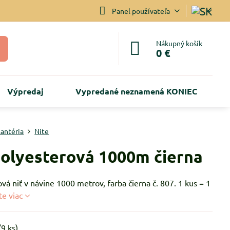
Panel používateľa
Nákupný košík
0 €
Výpredaj
Vypredané neznamená KONIEC
lantéria
Nite
polyesterová 1000m čierna
vá niť v návine 1000 metrov, farba čierna č. 807. 1 kus = 1
te viac
(
9
ks)