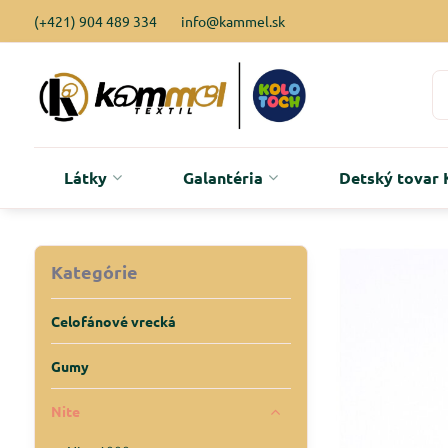
(+421) 904 489 334
info@kammel.sk
Látky
Galantéria
Detský tova
Kategórie
Celofánové vrecká
Gumy
Nite