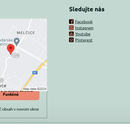
Sledujte nás
Facebook
Instagram
rný obsah je
Youtube
Pinterest
ovaný Voľbami
súkromia
 načítať externý obsah?
oliť tentokrát
iť a zapamätať -
 s druhom cookie:
Funkčné
ť obsah v novom okne