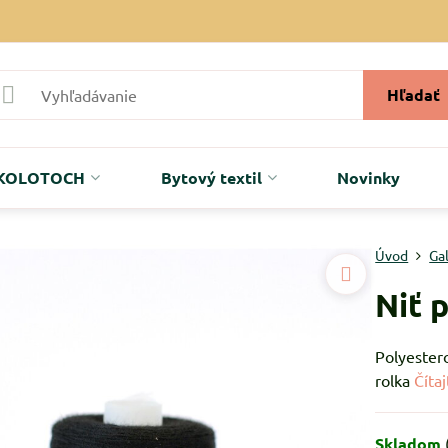
Hľadať
r KOLOTOCH
Bytový textil
Novinky
Úvod
Ga
Niť 
Polyestero
rolka
Čítaj
Skladom