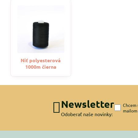
Niť polyesterová
1000m čierna
Newsletter
Chcem s
mailom
Odoberať naše novinky: