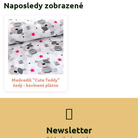
Naposledy zobrazené
Medvedík "Cute Teddy"
šedý - bavlnené plátno
Newsletter