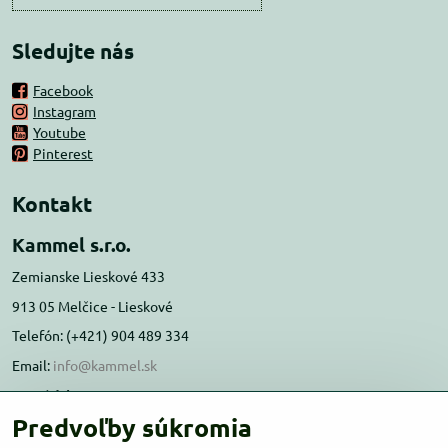
Sledujte nás
Facebook
Instagram
Youtube
Pinterest
Kontakt
Kammel s.r.o.
Zemianske Lieskové 433
913 05 Melčice - Lieskové
Telefón: (+421) 904 489 334
Email:
info@kammel.sk
Prevádzka:
Predvoľby súkromia
Administratívna budova PD Melčice