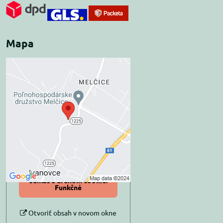
Mapa
Externý obsah je
blokovaný Voľbami
súkromia
Prajete si načítať externý obsah?
Povoliť tentokrát
Povoliť a zapamätať -
súhlas s druhom cookie:
Funkčné
Otvoriť obsah v novom okne