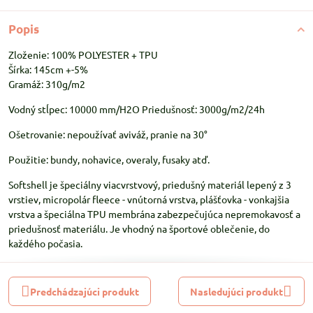
Popis
Zloženie: 100% POLYESTER + TPU
Šírka: 145cm +-5%
Gramáž: 310g/m2
Vodný stĺpec: 10000 mm/H2O Priedušnosť: 3000g/m2/24h
Ošetrovanie: nepoužívať aviváž, pranie na 30°
Použitie: bundy, nohavice, overaly, fusaky atď.
Softshell je špeciálny viacvrstvový, priedušný materiál lepený z 3
vrstiev, micropolár fleece - vnútorná vrstva, plášťovka - vonkajšia
vrstva a špeciálna TPU membrána zabezpečujúca nepremokavosť a
priedušnosť materiálu. Je vhodný na športové oblečenie, do
každého počasia.
Predchádzajúci produkt
Nasledujúci produkt