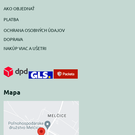
AKO OBJEDNAŤ
PLATBA
OCHRANA OSOBNÝCH ÚDAJOV
DOPRAVA
NAKÚP VIAC A UŠETRI
Mapa
Externý obsah je
blokovaný Voľbami
súkromia