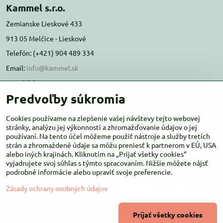
Kammel s.r.o.
Zemianske Lieskové 433
913 05 Melčice - Lieskové
Telefón: (+421) 904 489 334
Email:
info@kammel.sk
Prevádzka:
Predvoľby súkromia
Administratívna budova PD Melčice
Melčice - Lieskové 129, 91305
Cookies používame na zlepšenie vašej návštevy tejto webovej
Otváracie hodiny:
stránky, analýzu jej výkonnosti a zhromažďovanie údajov o jej
PO-ŠT 8:00 - 16:00
používaní. Na tento účel môžeme použiť nástroje a služby tretích
PIA-NE Zatvorené
strán a zhromaždené údaje sa môžu preniesť k partnerom v EÚ, USA
alebo iných krajinách. Kliknutím na „Prijať všetky cookies“
vyjadrujete svoj súhlas s týmto spracovaním. Nižšie môžete nájsť
podrobné informácie alebo upraviť svoje preferencie.
Zásady ochrany osobných údajov
©
2026
Copyright
Prijať všetky cookies
Predvoľby súkromia
Zásady ochrany osobných údajov