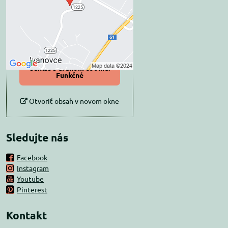
Prajete si načítať externý obsah?
Povoliť tentokrát
Povoliť a zapamätať -
súhlas s druhom cookie:
Funkčné
Otvoriť obsah v novom okne
Sledujte nás
Facebook
Instagram
Youtube
Pinterest
Kontakt