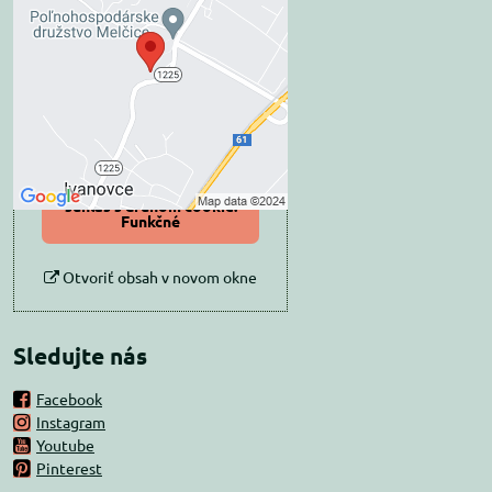
blokovaný Voľbami
súkromia
Prajete si načítať externý obsah?
Povoliť tentokrát
Povoliť a zapamätať -
súhlas s druhom cookie:
Funkčné
Otvoriť obsah v novom okne
Sledujte nás
Facebook
Instagram
Youtube
Pinterest