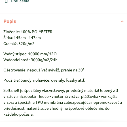
Doručenia
Popis
Zloženie: 100% POLYESTER
Šírka: 145cm - 147cm
Gramáž: 320g/m2
Vodný stlpec: 10000 mm/H2O
Vodoodolnosť : 3000g/m2/24h
Ošetrovanie: nepoužívať aviváž, pranie na 30°
Použitie: bundy, nohavice, overaly, fusaky atď.
Softshell je špeciálny viacvrstvový, priedušný materiál lepený z 3
vrstiev, micropolár fleece - vnútorná vrstva, plášťovka - vonkajšia
vrstva a špeciálna TPU membrána zabezpečujúca nepremokavosť a
priedušnosť materiálu. Je vhodný na športové oblečenie, do
každého počasia.