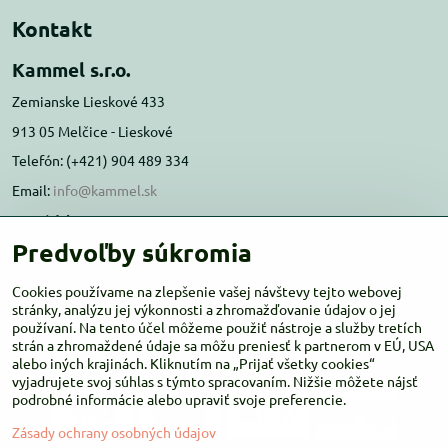
Kontakt
Kammel s.r.o.
Zemianske Lieskové 433
913 05 Melčice - Lieskové
Telefón: (+421) 904 489 334
Email:
info@kammel.sk
Prevádzka:
Predvoľby súkromia
Administratívna budova PD Melčice
Melčice - Lieskové 129, 91305
Cookies používame na zlepšenie vašej návštevy tejto webovej
Otváracie hodiny:
stránky, analýzu jej výkonnosti a zhromažďovanie údajov o jej
PO-ŠT 8:00 - 16:00
používaní. Na tento účel môžeme použiť nástroje a služby tretích
PIA-NE Zatvorené
strán a zhromaždené údaje sa môžu preniesť k partnerom v EÚ, USA
alebo iných krajinách. Kliknutím na „Prijať všetky cookies“
vyjadrujete svoj súhlas s týmto spracovaním. Nižšie môžete nájsť
podrobné informácie alebo upraviť svoje preferencie.
Zásady ochrany osobných údajov