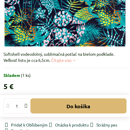
Softshell vodeodolný, sublimačná potlač na bielom podklade.
Veľkosť listu je cca 6,5cm.
Čítajte viac
Skladom
(
1
ks)
5 €
Do košíka
Pridať k Obľúbeným
Otázka k produktu
Strážny pes