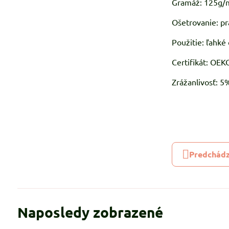
Gramáž: 125g/
Ošetrovanie: pr
Použitie: ľahké 
Certifikát: OE
Zrážanlivosť: 
Predchádz
Naposledy zobrazené