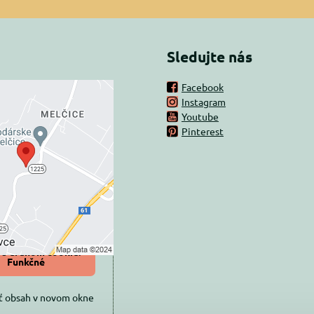
Sledujte nás
Facebook
Instagram
rný obsah je
Youtube
Pinterest
ovaný Voľbami
súkromia
 načítať externý obsah?
oliť tentokrát
iť a zapamätať -
 s druhom cookie:
Funkčné
ť obsah v novom okne