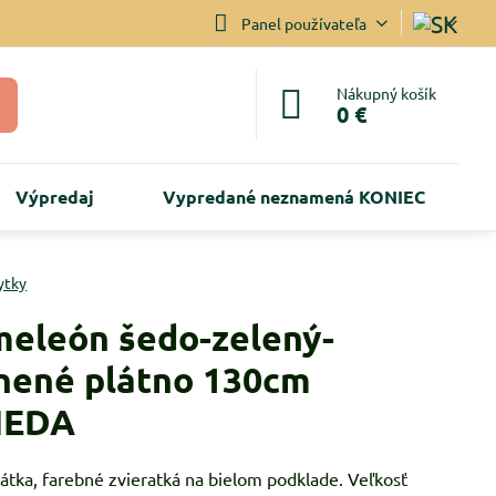
Panel používateľa
Nákupný košík
0 €
Výpredaj
Vypredané neznamená KONIEC
ytky
eleón šedo-zelený-
nené plátno 130cm
RIEDA
átka, farebné zvieratká na bielom podklade. Veľkosť