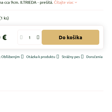
 cca 9cm. II.TRIEDA - prešitá.
Čítajte viac
(
1
ks)
 €
Do košíka
 k Obľúbeným
Otázka k produktu
Strážny pes
Doručenia