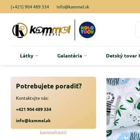
(+421) 904 489 334
info@kammel.sk
Látky
Galantéria
Detský tova
Potrebujete poradiť?
Kontaktujte nás:
+421 904 489 334
info@kammel.sk
kammeltextil