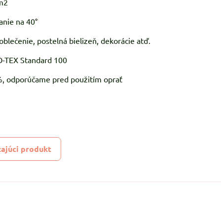
m2
anie na 40°
oblečenie, postelná bielizeň, dekorácie atď.
KO-TEX Standard 100
5%, odporúčame pred použitím oprať
ajúci produkt