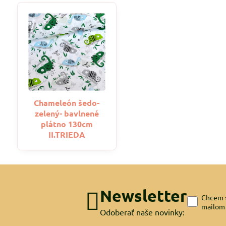
Chameleón šedo-
zelený- bavlnené
plátno 130cm
II.TRIEDA
Newsletter
Chcem s
mailom
Odoberať naše novinky: