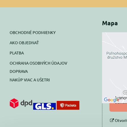
Mapa
OBCHODNÉ PODMIENKY
AKO OBJEDNAŤ
Exte
PLATBA
blok
OCHRANA OSOBNÝCH ÚDAJOV
Prajete si
DOPRAVA
NAKÚP VIAC A UŠETRI
Pov
Povol
súhlas
Otvori