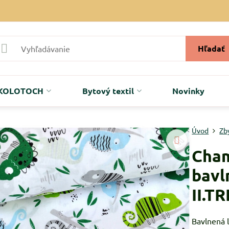
Hľadať
r KOLOTOCH
Bytový textil
Novinky
Úvod
Zb
Cham
bavl
II.T
Bavlnená l