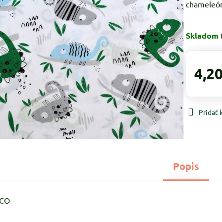
chameleóna
Skladom
4,20
Pridať
Popis
%CO