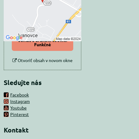
Prajete si načítať externý obsah?
Povoliť tentokrát
Povoliť a zapamätať -
súhlas s druhom cookie:
Funkčné
Otvoriť obsah v novom okne
Sledujte nás
Facebook
Instagram
Youtube
Pinterest
Kontakt