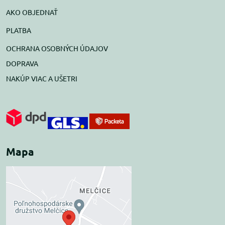
AKO OBJEDNAŤ
PLATBA
OCHRANA OSOBNÝCH ÚDAJOV
DOPRAVA
NAKÚP VIAC A UŠETRI
Mapa
Externý obsah je
blokovaný Voľbami
súkromia