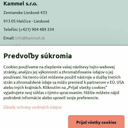
Kammel s.r.o.
Zemianske Lieskové 433
913 05 Melčice - Lieskové
Telefón: (+421) 904 489 334
Email:
info@kammel.sk
Prevádzka:
Predvoľby súkromia
Administratívna budova PD Melčice
Melčice - Lieskové 129, 91305
Cookies používame na zlepšenie vašej návštevy tejto webovej
Otváracie hodiny:
stránky, analýzu jej výkonnosti a zhromažďovanie údajov o jej
PO-ŠT 8:00 - 16:00
používaní. Na tento účel môžeme použiť nástroje a služby tretích
PIA-NE Zatvorené
strán a zhromaždené údaje sa môžu preniesť k partnerom v EÚ, USA
alebo iných krajinách. Kliknutím na „Prijať všetky cookies“
vyjadrujete svoj súhlas s týmto spracovaním. Nižšie môžete nájsť
podrobné informácie alebo upraviť svoje preferencie.
Zásady ochrany osobných údajov
©
2026
Copyright
Prijať všetky cookies
Predvoľby súkromia
Zásady ochrany osobných údajov