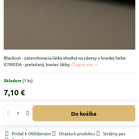
Blackout - zatemňovacia látka vhodná na závesy v hnedej farbe.
II.TRIEDA - preležaný, koniec látky.
Čítajte viac
Skladom
(
1
ks)
7,10 €
Do košíka
Pridať k Obľúbeným
Otázka k produktu
Strážny pes