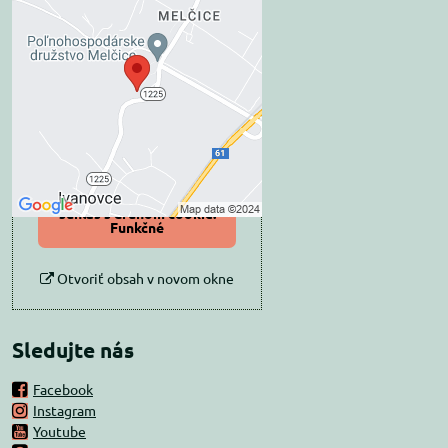
Externý obsah je
blokovaný Voľbami
súkromia
Prajete si načítať externý obsah?
Povoliť tentokrát
Povoliť a zapamätať -
súhlas s druhom cookie:
Funkčné
Otvoriť obsah v novom okne
Sledujte nás
Facebook
Instagram
Youtube