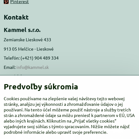
Pinterest
Kontakt
Kammel s.r.o.
Zemianske Lieskové 433
913 05 Melčice - Lieskové
Telefón: (+421) 904 489 334
Email:
info@kammel.sk
Prevádzka:
Predvoľby súkromia
Administratívna budova PD Melčice
Melčice - Lieskové 129, 91305
Cookies používame na zlepšenie vašej návštevy tejto webovej
Otváracie hodiny:
stránky, analýzu jej výkonnosti a zhromažďovanie údajov o jej
PO-ŠT 8:00 - 16:00
používaní. Na tento účel môžeme použiť nástroje a služby tretích
PIA-NE Zatvorené
strán a zhromaždené údaje sa môžu preniesť k partnerom v EÚ, USA
alebo iných krajinách. Kliknutím na „Prijať všetky cookies“
vyjadrujete svoj súhlas s týmto spracovaním. Nižšie môžete nájsť
podrobné informácie alebo upraviť svoje preferencie.