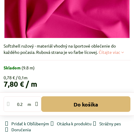
Softshell ružový - materiál vhodný na športové oblečenie do
každého počasia. Rubová strana je vo farbe lícovej.
Čítajte viac
Skladom
(
9.8
m)
0,78 €
7,80 €
/ m
Do košíka
m
Pridať k Obľúbeným
Otázka k produktu
Strážny pes
Doručenia