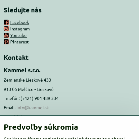
Sledujte nás
Facebook
Instagram
Youtube
Pinterest
Kontakt
Kammel s.r.o.
Zemianske Lieskové 433
913 05 Melčice - Lieskové
Telefón: (+421) 904 489 334
Email:
info@kammel.sk
Prevádzka:
Predvoľby súkromia
Administratívna budova PD Melčice
Melčice - Lieskové 129, 91305
Cookies používame na zlepšenie vašej návštevy tejto webovej