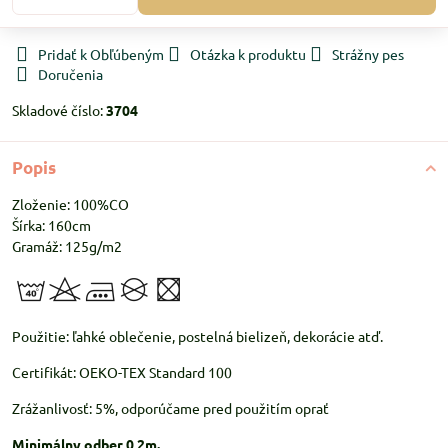
Pridať k Obľúbeným
Otázka k produktu
Strážny pes
Doručenia
Skladové číslo:
3704
Popis
Zloženie: 100%CO
Šírka: 160cm
Gramáž: 125g/m2
Použitie: ľahké oblečenie, postelná bielizeň, dekorácie atď.
Certifikát: OEKO-TEX Standard 100
Zrážanlivosť: 5%, odporúčame pred použitím oprať
Minimálny odber 0,2m.