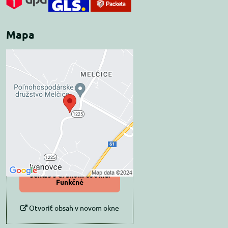
Mapa
Externý obsah je
blokovaný Voľbami
súkromia
Prajete si načítať externý obsah?
Povoliť tentokrát
Povoliť a zapamätať -
súhlas s druhom cookie:
Funkčné
Otvoriť obsah v novom okne