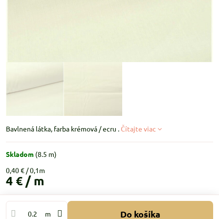
Bavlnená látka, farba krémová / ecru .
Čítajte viac
Skladom
(
8.5
m)
0,40 €
4 €
/ m
Do košíka
m