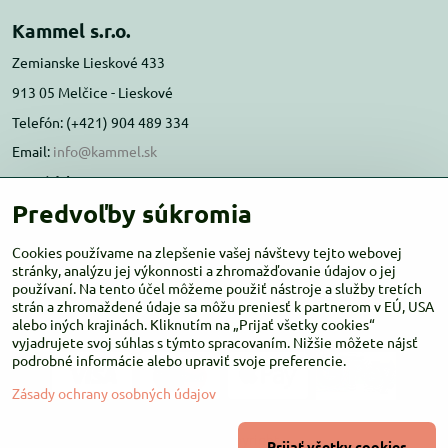
Kammel s.r.o.
Zemianske Lieskové 433
913 05 Melčice - Lieskové
Telefón: (+421) 904 489 334
Email:
info@kammel.sk
Prevádzka:
Predvoľby súkromia
Administratívna budova PD Melčice
Melčice - Lieskové 129, 91305
Cookies používame na zlepšenie vašej návštevy tejto webovej
stránky, analýzu jej výkonnosti a zhromažďovanie údajov o jej
Otváracie hodiny:
PO-ŠT 8:00 - 16:00
používaní. Na tento účel môžeme použiť nástroje a služby tretích
PIA-NE Zatvorené
strán a zhromaždené údaje sa môžu preniesť k partnerom v EÚ, USA
alebo iných krajinách. Kliknutím na „Prijať všetky cookies“
vyjadrujete svoj súhlas s týmto spracovaním. Nižšie môžete nájsť
podrobné informácie alebo upraviť svoje preferencie.
Zásady ochrany osobných údajov
©
2026
Copyright
Prijať všetky cookies