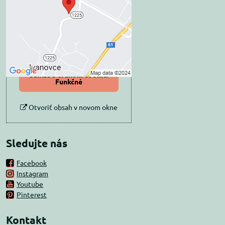
súkromia
Prajete si načítať externý obsah?
Povoliť tentokrát
Povoliť a zapamätať -
súhlas s druhom cookie:
Funkčné
Otvoriť obsah v novom okne
Sledujte nás
Facebook
Instagram
Youtube
Pinterest
Kontakt