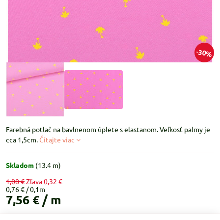
30%
Farebná potlač na bavlnenom úplete s elastanom. Veľkosť palmy je
cca 1,5cm.
Čítajte viac
Skladom
(
13.4
m)
1,08 €
Zľava
0,32 €
0,76 €
7,56 €
/ m