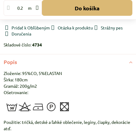
Do košíka
m
Pridať k Obľúbeným
Otázka k produktu
Strážny pes
Doručenia
Skladové číslo:
4734
Popis
Zloženie: 95%CO, 5%ELASTAN
Šírka: 180cm
Gramáž: 200g/m2
Ošetrovanie:
Použitie: tričká, detské a ľahké oblečenie, legíny, čiapky, dekorácie
atď.