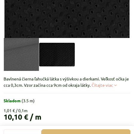
Bavlnená čierna ľahučká látka s výšivkou a dierkami. Veľkosť očka je
cca 0,3cm. Vzor začína cca 9cm od okraja látky.
Čítajte viac
Skladom
(
3.5
m)
1,01 €
10,10 €
/ m