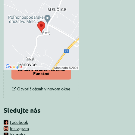
Externý obsah je
blokovaný Voľbami
súkromia
Prajete si načítať externý obsah?
Povoliť tentokrát
Povoliť a zapamätať -
súhlas s druhom cookie:
Funkčné
Otvoriť obsah v novom okne
Sledujte nás
Facebook
Instagram
Youtube