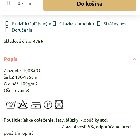
Do košíka
m
Pridať k Obľúbeným
Otázka k produktu
Strážny pes
Doručenia
Skladové číslo:
4756
Popis
Zloženie: 100%CO
Šírka: 130-135cm
Gramáž: 100g/m2
Ošetrovanie:
Použitie: ľahké oblečenie, šaty, blúzky, klobúčiky atď.
Zrážanlivosť: 5%, odporúčame pred
použitím oprať