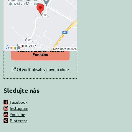
blokovaný Voľbami
súkromia
Prajete si načítať externý obsah?
Povoliť tentokrát
Povoliť a zapamätať -
súhlas s druhom cookie:
Funkčné
Otvoriť obsah v novom okne
Sledujte nás
Facebook
Instagram
Youtube
Pinterest