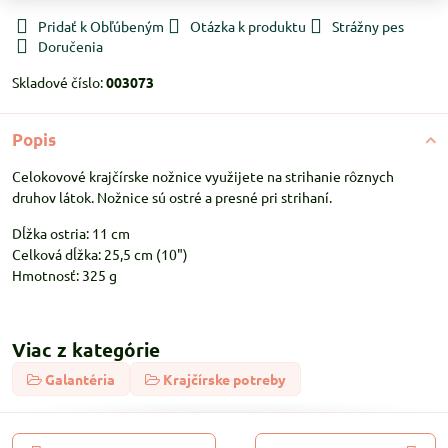
Pridať k Obľúbeným
Otázka k produktu
Strážny pes
Doručenia
Skladové číslo:
003073
Popis
Celokovové krajčírske nožnice využijete na strihanie rôznych
druhov látok. Nožnice sú ostré a presné pri strihaní.
Dĺžka ostria: 11 cm
Celková dĺžka: 25,5 cm (10")
Hmotnosť: 325 g
Viac z kategórie
Galantéria
Krajčírske potreby