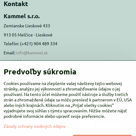
Kontakt
Kammel s.r.o.
Zemianske Lieskové 433
913 05 Melčice - Lieskové
Telefón: (+421) 904 489 334
Email:
info@kammel.sk
Prevádzka:
Predvoľby súkromia
Administratívna budova PD Melčice
Melčice - Lieskové 129, 91305
Cookies používame na zlepšenie vašej návštevy tejto webovej
Otváracie hodiny:
stránky, analýzu jej výkonnosti a zhromažďovanie údajov o jej
PO-ŠT 8:00 - 16:00
používaní. Na tento účel môžeme použiť nástroje a služby tretích
PIA-NE Zatvorené
strán a zhromaždené údaje sa môžu preniesť k partnerom v EÚ, USA
alebo iných krajinách. Kliknutím na „Prijať všetky cookies“
vyjadrujete svoj súhlas s týmto spracovaním. Nižšie môžete nájsť
podrobné informácie alebo upraviť svoje preferencie.
Zásady ochrany osobných údajov