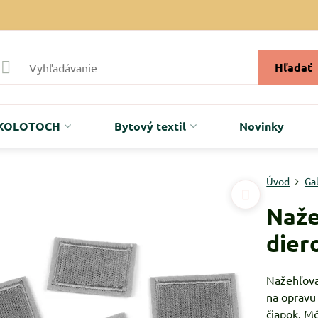
Hľadať
r KOLOTOCH
Bytový textil
Novinky
Úvod
Ga
Naže
dier
Nažehľova
na opravu 
čiapok. Mô