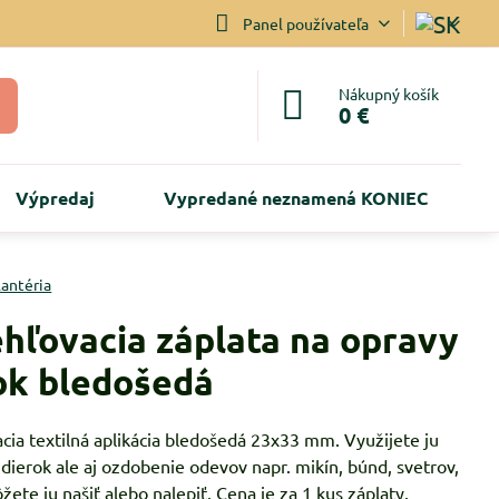
Panel používateľa
Nákupný košík
0 €
Výpredaj
Vypredané neznamená KONIEC
lantéria
hľovacia záplata na opravy
ok bledošedá
cia textilná aplikácia bledošedá 23x33 mm. Využijete ju
dierok ale aj ozdobenie odevov napr. mikín, búnd, svetrov,
žete ju našiť alebo nalepiť. Cena je za 1 kus záplaty.