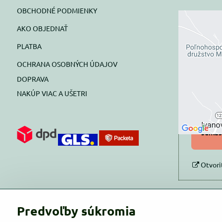
OBCHODNÉ PODMIENKY
AKO OBJEDNAŤ
Exte
PLATBA
blok
OCHRANA OSOBNÝCH ÚDAJOV
Prajete si
DOPRAVA
NAKÚP VIAC A UŠETRI
Pov
Povol
súhlas
Otvori
Predvoľby súkromia