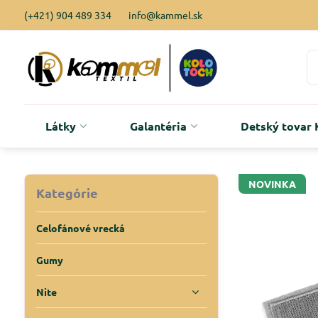
(+421) 904 489 334
info@kammel.sk
Látky
Galantéria
Detský tova
NOVINKA
Kategórie
Celofánové vrecká
Gumy
Nite