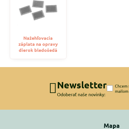
Nažehľovacia
záplata na opravy
dierok bledošedá
Newsletter
Chcem s
mailom
Odoberať naše novinky:
Mapa