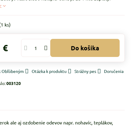
c
(
1
ks)
 €
Do košíka
 k Obľúbeným
Otázka k produktu
Strážny pes
Doručenia
slo:
003120
erok ale aj ozdobenie odevov napr. nohavíc, teplákov,