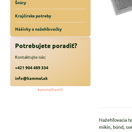
Šnúry
Krajčírske potreby
Nášivky a nažehľovačky
Potrebujete poradiť?
Kontaktujte nás:
+421 904 489 334
info@kammel.sk
kammeltextil
Nažehľovacia te
mikín, búnd, sve