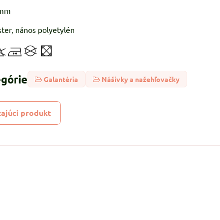
3mm
ster, nános polyetylén
egórie
Galantéria
Nášivky a nažehľovačky
ajúci produkt