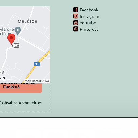
Facebook
Instagram
rný obsah je
Youtube
Pinterest
ovaný Voľbami
súkromia
 načítať externý obsah?
oliť tentokrát
iť a zapamätať -
 s druhom cookie:
Funkčné
ť obsah v novom okne