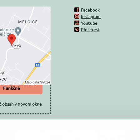
Facebook
Instagram
rný obsah je
Youtube
Pinterest
ovaný Voľbami
súkromia
 načítať externý obsah?
oliť tentokrát
iť a zapamätať -
 s druhom cookie:
Funkčné
ť obsah v novom okne