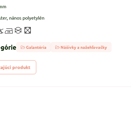
3mm
ster, nános polyetylén
egórie
Galantéria
Nášivky a nažehľovačky
ajúci produkt