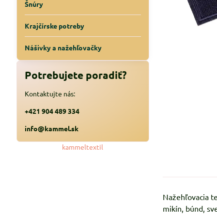
Šnúry
Krajčírske potreby
Nášivky a nažehľovačky
Potrebujete poradiť?
Kontaktujte nás:
+421 904 489 334
info@kammel.sk
kammeltextil
Nažehľovacia te
mikín, búnd, sve