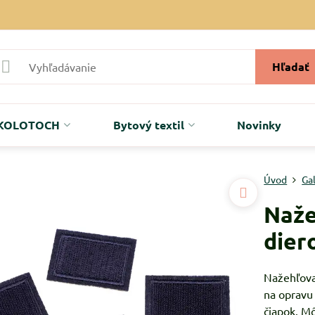
Hľadať
r KOLOTOCH
Bytový textil
Novinky
Úvod
Ga
Naže
dier
Nažehľova
na opravu 
čiapok. Mô