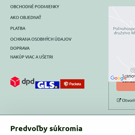
OBCHODNÉ PODMIENKY
AKO OBJEDNAŤ
Exte
PLATBA
blok
OCHRANA OSOBNÝCH ÚDAJOV
Prajete si
DOPRAVA
NAKÚP VIAC A UŠETRI
Pov
Povol
súhlas
Otvori
Predvoľby súkromia