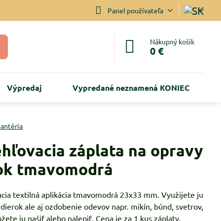
Panel používateľa
Nákupný košík
0 €
Výpredaj
Vypredané neznamená KONIEC
lantéria
hľovacia záplata na opravy
ok tmavomodrá
cia textilná aplikácia tmavomodrá 23x33 mm. Využijete ju
dierok ale aj ozdobenie odevov napr. mikín, búnd, svetrov,
žete ju našiť alebo nalepiť. Cena je za 1 kus záplaty.