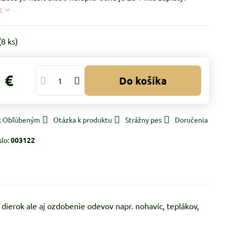
c
(
8
ks)
 €
Do košíka
 k Obľúbeným
Otázka k produktu
Strážny pes
Doručenia
slo:
003122
dierok ale aj ozdobenie odevov napr. nohavíc, teplákov,