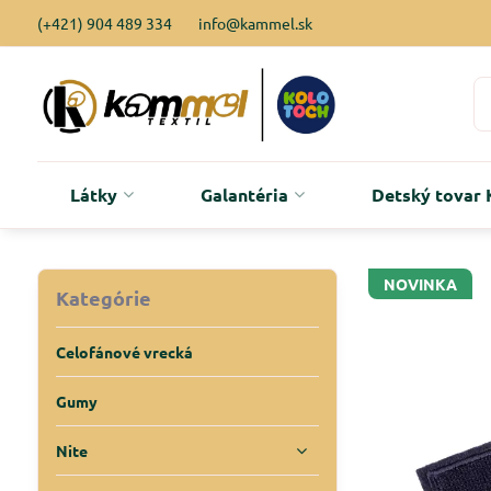
(+421) 904 489 334
info@kammel.sk
Látky
Galantéria
Detský tova
NOVINKA
Kategórie
Celofánové vrecká
Gumy
Nite