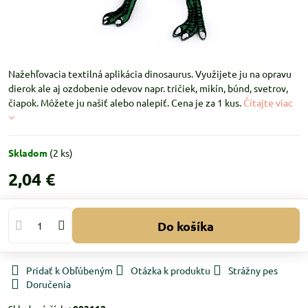
Nažehľovacia textilná aplikácia dinosaurus. Využijete ju na opravu
dierok ale aj ozdobenie odevov napr. tričiek, mikín, búnd, svetrov,
čiapok. Môžete ju našiť alebo nalepiť. Cena je za 1 kus.
Čítajte viac
Skladom
(
2
ks)
2,04 €
Do košíka
Pridať k Obľúbeným
Otázka k produktu
Strážny pes
Doručenia