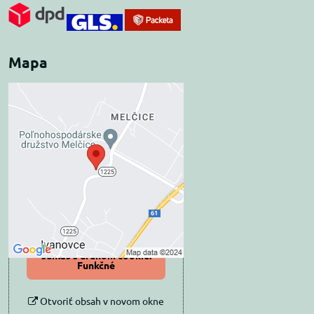
Mapa
Externý obsah je
blokovaný Voľbami
súkromia
Prajete si načítať externý obsah?
Povoliť tentokrát
Povoliť a zapamätať -
súhlas s druhom cookie:
Funkčné
Otvoriť obsah v novom okne