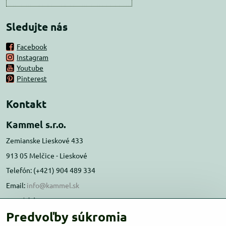
Sledujte nás
Facebook
Instagram
Youtube
Pinterest
Kontakt
Kammel s.r.o.
Zemianske Lieskové 433
913 05 Melčice - Lieskové
Telefón: (+421) 904 489 334
Email:
info@kammel.sk
Prevádzka:
Predvoľby súkromia
Administratívna budova PD Melčice