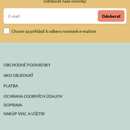
Odoberať naše novinky:
Odoberať
Chcem sa prihlásiť k odberu noviniek e-mailom
OBCHODNÉ PODMIENKY
AKO OBJEDNAŤ
PLATBA
OCHRANA OSOBNÝCH ÚDAJOV
DOPRAVA
NAKÚP VIAC A UŠETRI