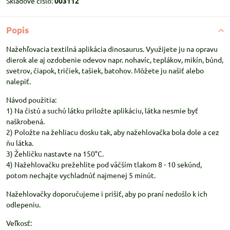
Skladové číslo:
003112
Popis
Nažehľovacia textilná aplikácia dinosaurus. Využijete ju na opravu
dierok ale aj ozdobenie odevov napr. nohavíc, teplákov, mikín, búnd,
svetrov, čiapok, tričiek, tašiek, batohov. Môžete ju našiť alebo
nalepiť.
Návod použitia:
1) Na čistú a suchú látku priložte aplikáciu, látka nesmie byť
naškrobená.
2) Položte na žehliacu dosku tak, aby nažehlovačka bola dole a cez
ňu látka.
3) Žehličku nastavte na 150°C.
4) Nažehlovačku prežehlite pod väčším tlakom 8 - 10 sekúnd,
potom nechajte vychladnúť najmenej 5 minút.
Nažehlovačky doporučujeme i prišiť, aby po praní nedošlo k ich
odlepeniu.
Veľkosť: