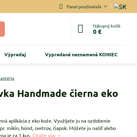
Panel používateľa
Nákupný košík
0 €
Výpredaj
Vypredané neznamená KONIEC
lantéria
vka Handmade čierna eko
ná aplikácia z eko kože. Využijete ju na ozdobenie
r. mikín, búnd, svetrov, čiapok. Môžete ju našiť alebo
ena je za 1 kus.
Čítajte viac