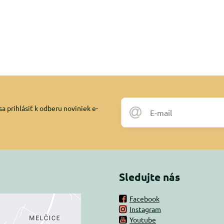
a prihlásiť k odberu noviniek e-
Sledujte nás
Facebook
Instagram
rný obsah je
Youtube