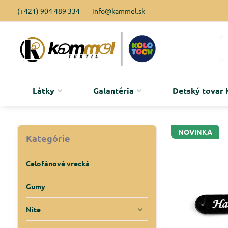
(+421) 904 489 334
info@kammel.sk
Látky
Galantéria
Detský tova
NOVINKA
Kategórie
Celofánové vrecká
Gumy
Nite