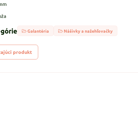
8mm
oža
egórie
Galantéria
Nášivky a nažehľovačky
ajúci produkt