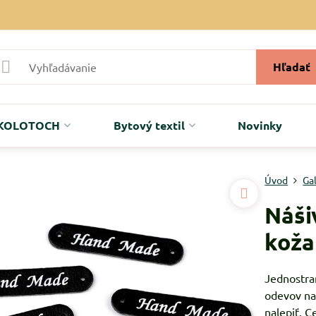
Hľadať
r KOLOTOCH
Bytový textil
Novinky
Úvod
Ga
Náši
koža
Jednostran
odevov nap
nalepiť. C