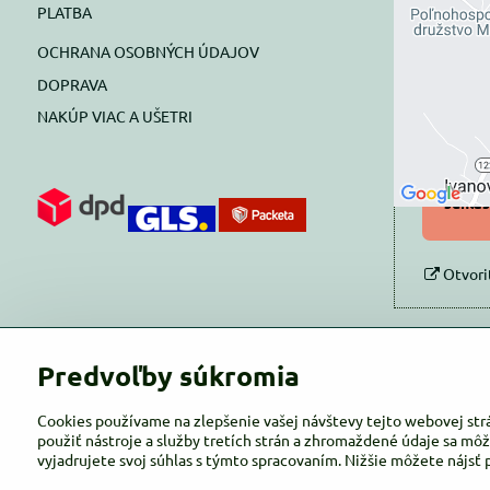
PLATBA
blok
OCHRANA OSOBNÝCH ÚDAJOV
Prajete si
DOPRAVA
NAKÚP VIAC A UŠETRI
Pov
Povol
súhlas
Otvori
Predvoľby súkromia
Cookies používame na zlepšenie vašej návštevy tejto webovej str
použiť nástroje a služby tretích strán a zhromaždené údaje sa môž
vyjadrujete svoj súhlas s týmto spracovaním. Nižšie môžete nájsť 