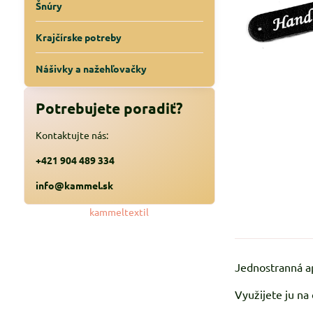
Šnúry
Krajčírske potreby
Nášivky a nažehľovačky
Potrebujete poradiť?
Kontaktujte nás:
+421 904 489 334
info@kammel.sk
kammeltextil
Jednostranná ap
Využijete ju na 