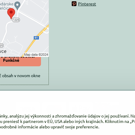
Pinterest
ovaný Voľbami
súkromia
 načítať externý obsah?
oliť tentokrát
iť a zapamätať -
 s druhom cookie:
Funkčné
ť obsah v novom okne
ánky, analýzu jej výkonnosti a zhromažďovanie údajov o jej používaní. 
u preniesť k partnerom v EÚ, USA alebo iných krajinách. Kliknutím na „Pr
podrobné informácie alebo upraviť svoje preferencie.
©
2026
Copyright
Predvoľby súkromia
Zásady ochrany osobných údajov