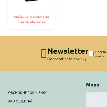
Nášivka Handmade
čierna eko koža
Newsletter
Chcem s
mailom
Odoberať naše novinky:
Mapa
OBCHODNÉ PODMIENKY
AKO OBJEDNAŤ
Exte