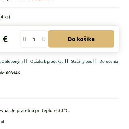
(
4
ks)
 €
Do košíka
 k Obľúbeným
Otázka k produktu
Strážny pes
Doručenia
slo:
003146
vná. Je prateľná pri teplote 30 °C.
iť.