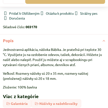
Pridať k Obľúbeným
Otázka k produktu
Strážny pes
Doručenia
Skladové číslo:
003170
Popis
Jednostranná aplikácia, nášivka Bábika. Je prateľná pri teplote 30
°C. Využijete ju na ozdobenie odevov, tašiek, dekorácií. Môžete ju
našiť alebo nalepiť. Použiť ju môžete aj v scrapbookingu pri
vytváraní rôznych prianí, albumov, denníkov atď.
Veľkosť: Rozmery nášivky sú 20 x 35 mm, rozmery našitej
(preloženej) nášivky sú 20 x 18 mm.
Zloženie: 100% bavlna
Viac z kategórie
Galantéria
Nášivky a nažehľovačky