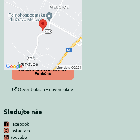
Externý obsah je
blokovaný Voľbami
súkromia
Prajete si načítať externý obsah?
Povoliť tentokrát
Povoliť a zapamätať -
súhlas s druhom cookie:
Funkčné
Otvoriť obsah v novom okne
Sledujte nás
Facebook
Instagram
Youtube