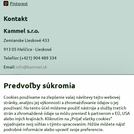
Pinterest
Kontakt
Kammel s.r.o.
Zemianske Lieskové 433
913 05 Melčice - Lieskové
Telefón: (+421) 904 489 334
Email:
info@kammel.sk
Prevádzka:
Predvoľby súkromia
Administratívna budova PD Melčice
Melčice - Lieskové 129, 91305
Cookies používame na zlepšenie vašej návštevy tejto webovej
Otváracie hodiny:
stránky, analýzu jej výkonnosti a zhromažďovanie údajov o jej
PO-ŠT 8:00 - 16:00
používaní. Na tento účel môžeme použiť nástroje a služby tretích
PIA-NE Zatvorené
strán a zhromaždené údaje sa môžu preniesť k partnerom v EÚ, USA
alebo iných krajinách. Kliknutím na „Prijať všetky cookies“
vyjadrujete svoj súhlas s týmto spracovaním. Nižšie môžete nájsť
podrobné informácie alebo upraviť svoje preferencie.