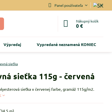
Panel používateľa
Nákupný košík
0 €
Výpredaj
Vypredané neznamená KONIEC
evná sieťka
ná sieťka 115g - červená
lyesterová sieťka v červenej farbe, gramáž 115g/m2.
c
(
34.5
m)