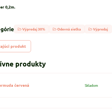
er 0,2m.
egórie
Výpredaj 30%
Odevná sieťka
Výpredaj
ajúci produkt
tívne produkty
ermuda červená
Skladom