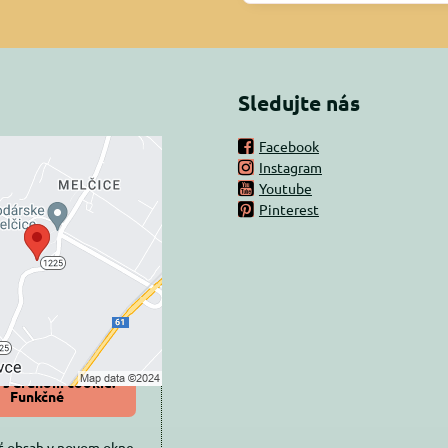
Sledujte nás
Facebook
Instagram
rný obsah je
Youtube
Pinterest
ovaný Voľbami
súkromia
 načítať externý obsah?
oliť tentokrát
iť a zapamätať -
 s druhom cookie:
Funkčné
ť obsah v novom okne