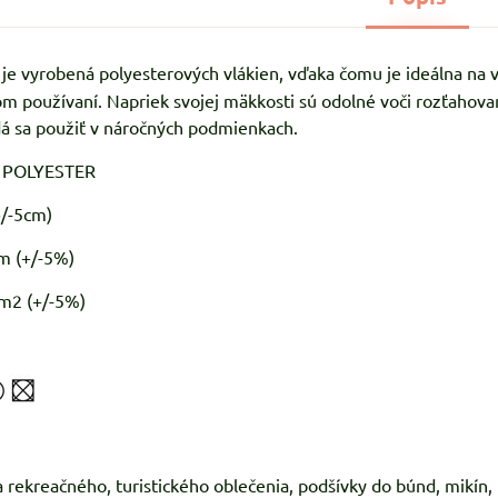
je vyrobená polyesterových vlákien, vďaka čomu je ideálna na v
nom používaní. Napriek svojej mäkkosti sú odolné voči rozťahovan
dá sa použiť v náročných podmienkach.
% POLYESTER
+/-5cm)
m (+/-5%)
m2 (+/-5%)
a rekreačného, turistického oblečenia, podšívky do búnd, mikín,