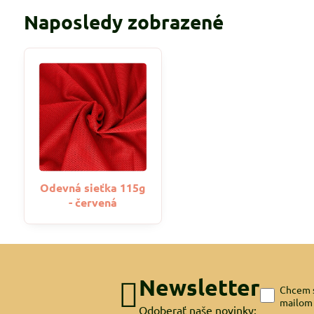
Naposledy zobrazené
Odevná sieťka 115g
- červená
Newsletter
Chcem s
mailom
Odoberať naše novinky: