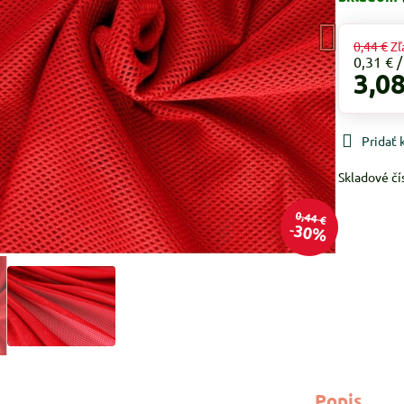
0,44 €
Zľ
0,31 €
3,08
Pridať
Skladové čí
0,44 €
30%
Popis