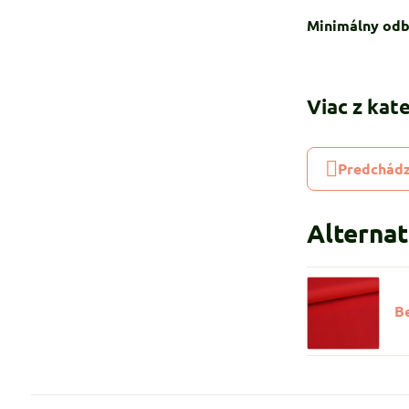
Minimálny odb
Viac z kat
Predchádz
Alterna
B