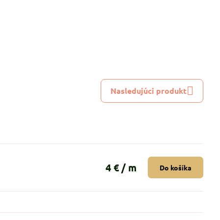
Nasledujúci produkt
4 €
/ m
Do košíka