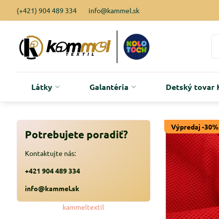
(+421) 904 489 334
info@kammel.sk
Látky
Galantéria
Detský tova
Výpredaj -30%
Potrebujete poradiť?
Kontaktujte nás:
+421 904 489 334
info@kammel.sk
kammeltextil