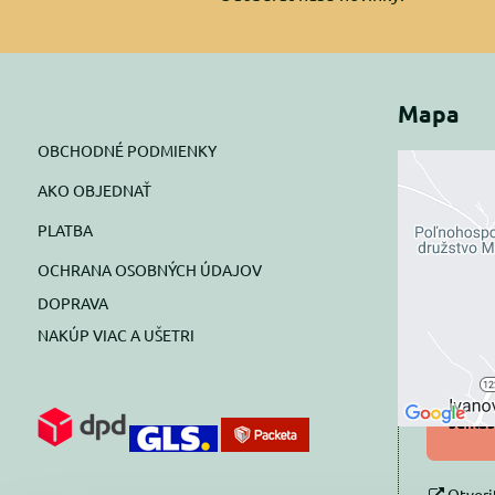
Mapa
OBCHODNÉ PODMIENKY
AKO OBJEDNAŤ
Exte
PLATBA
blok
OCHRANA OSOBNÝCH ÚDAJOV
Prajete si
DOPRAVA
NAKÚP VIAC A UŠETRI
Pov
Povol
súhlas
Otvori