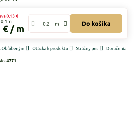
ava
0,13 €
Do košíka
m
 €
/ m
 k Obľúbeným
Otázka k produktu
Strážny pes
Doručenia
slo:
4771