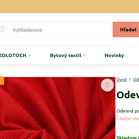
Hľadať
r KOLOTOCH
Bytový textil
Novinky
Úvod
Od
Odev
Odevná po
Čítajte via
Skladom