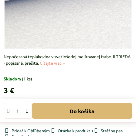
Nepočesaná teplákovina v svetlošedej melírovanej farbe. II.TRIEDA
- popísaná, prešitá.
Čítajte viac
Skladom
(
1
ks)
3 €
Do košíka
Pridať k Obľúbeným
Otázka k produktu
Strážny pes