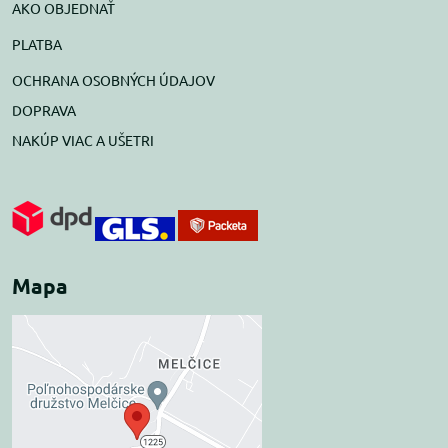
AKO OBJEDNAŤ
PLATBA
OCHRANA OSOBNÝCH ÚDAJOV
DOPRAVA
NAKÚP VIAC A UŠETRI
Mapa
Externý obsah je
blokovaný Voľbami
súkromia