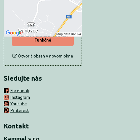
Prajete si načítať externý obsah?
Povoliť tentokrát
Povoliť a zapamätať -
súhlas s druhom cookie:
Funkčné
Otvoriť obsah v novom okne
Sledujte nás
Facebook
Instagram
Youtube
Pinterest
Kontakt
Kammel s.r.o.