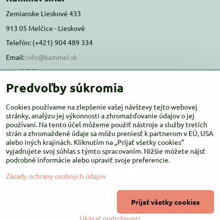
Zemianske Lieskové 433
913 05 Melčice - Lieskové
Telefón: (+421) 904 489 334
Email:
info@kammel.sk
Prevádzka:
Predvoľby súkromia
Administratívna budova PD Melčice
Melčice - Lieskové 129, 91305
Cookies používame na zlepšenie vašej návštevy tejto webovej
Otváracie hodiny:
stránky, analýzu jej výkonnosti a zhromažďovanie údajov o jej
PO-ŠT 8:00 - 16:00
používaní. Na tento účel môžeme použiť nástroje a služby tretích
PIA-NE Zatvorené
strán a zhromaždené údaje sa môžu preniesť k partnerom v EÚ, USA
alebo iných krajinách. Kliknutím na „Prijať všetky cookies“
vyjadrujete svoj súhlas s týmto spracovaním. Nižšie môžete nájsť
podrobné informácie alebo upraviť svoje preferencie.
Zásady ochrany osobných údajov
©
2026
Copyright
Prijať všetky cookies
Predvoľby súkromia
Zásady ochrany osobných údajov
Ukázať podrobnosti
Vytvorené pomocou:
BiznisWeb.sk