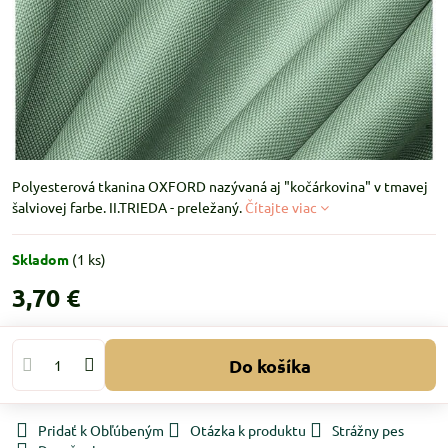
Polyesterová tkanina OXFORD nazývaná aj "kočárkovina" v tmavej
šalviovej farbe. II.TRIEDA - preležaný.
Čítajte viac
Skladom
(
1
ks)
3,70 €
Do košíka
Pridať k Obľúbeným
Otázka k produktu
Strážny pes