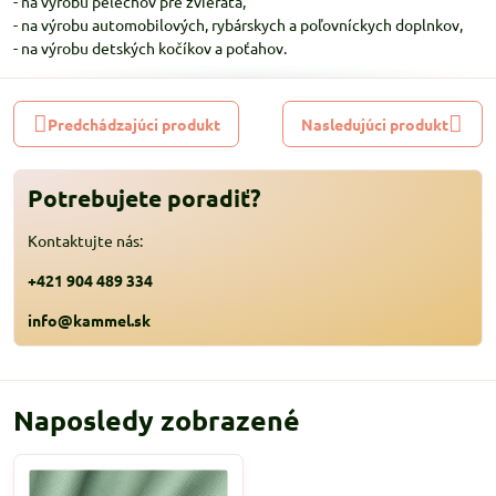
- na výrobu pelechov pre zvieratá,
- na výrobu automobilových, rybárskych a poľovníckych doplnkov,
- na výrobu detských kočíkov a poťahov.
Predchádzajúci produkt
Nasledujúci produkt
Potrebujete poradiť?
Kontaktujte nás:
+421 904 489 334
info@kammel.sk
Naposledy zobrazené