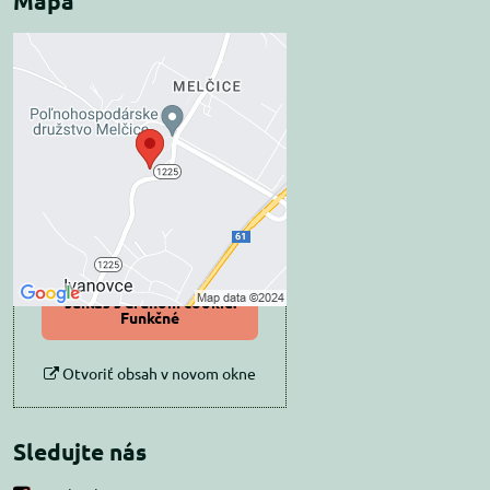
Mapa
Externý obsah je
blokovaný Voľbami
súkromia
Prajete si načítať externý obsah?
Povoliť tentokrát
Povoliť a zapamätať -
súhlas s druhom cookie:
Funkčné
Otvoriť obsah v novom okne
Sledujte nás