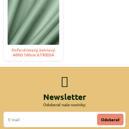
Oxford tmavý šalviový
600D 100cm II.TRIEDA
Newsletter
Odoberať naše novinky:
Odoberať