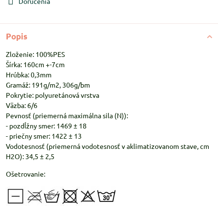
Doručenia
Popis
Zloženie: 100%PES
Šírka: 160cm +-7cm
Hrúbka: 0,3mm
Gramáž: 191g/m2, 306g/bm
Pokrytie: polyuretánová vrstva
Väzba: 6/6
Pevnosť (priemerná maximálna sila (N)):
- pozdĺžny smer: 1469 ± 18
- priečny smer: 1422 ± 13
Vodotesnosť (priemerná vodotesnosť v aklimatizovanom stave, cm
H2O): 34,5 ± 2,5
Ošetrovanie: