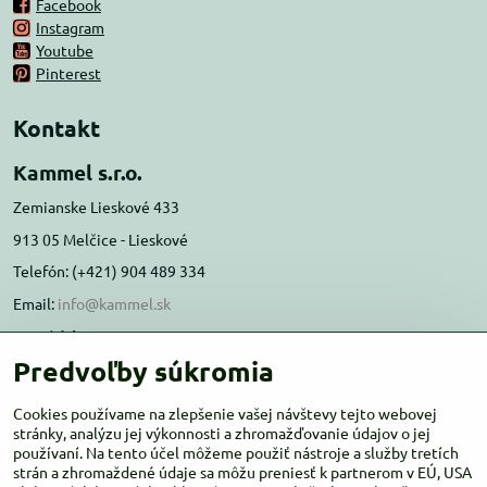
Facebook
Instagram
Youtube
Pinterest
Kontakt
Kammel s.r.o.
Zemianske Lieskové 433
913 05 Melčice - Lieskové
Telefón: (+421) 904 489 334
Email:
info@kammel.sk
Prevádzka:
Predvoľby súkromia
Administratívna budova PD Melčice
Melčice - Lieskové 129, 91305
Cookies používame na zlepšenie vašej návštevy tejto webovej
Otváracie hodiny:
stránky, analýzu jej výkonnosti a zhromažďovanie údajov o jej
PO-ŠT 8:00 - 16:00
používaní. Na tento účel môžeme použiť nástroje a služby tretích
PIA-NE Zatvorené
strán a zhromaždené údaje sa môžu preniesť k partnerom v EÚ, USA