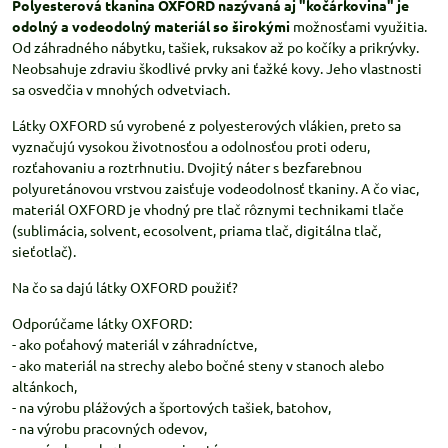
Polyesterová tkanina OXFORD nazývaná aj "kočárkovina" je
odolný a vodeodolný materiál so širokými
možnosťami využitia.
Od záhradného nábytku, tašiek, ruksakov až po kočíky a prikrývky.
Neobsahuje zdraviu škodlivé prvky ani ťažké kovy. Jeho vlastnosti
sa osvedčia v mnohých odvetviach.
Látky OXFORD sú vyrobené z polyesterových vlákien, preto sa
vyznačujú vysokou životnosťou a odolnosťou proti oderu,
rozťahovaniu a roztrhnutiu. Dvojitý náter s bezfarebnou
polyuretánovou vrstvou zaisťuje vodeodolnosť tkaniny. A čo viac,
materiál OXFORD je vhodný pre tlač rôznymi technikami tlače
(sublimácia, solvent, ecosolvent, priama tlač, digitálna tlač,
sieťotlač).
Na čo sa dajú látky OXFORD použiť?
Odporúčame látky OXFORD:
- ako poťahový materiál v záhradníctve,
- ako materiál na strechy alebo bočné steny v stanoch alebo
altánkoch,
- na výrobu plážových a športových tašiek, batohov,
- na výrobu pracovných odevov,