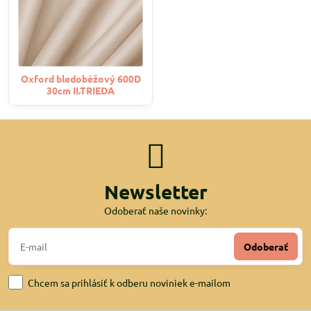
Oxford bledobéžový 600D
30cm II.TRIEDA
Newsletter
Odoberať naše novinky:
Odoberať
Chcem sa prihlásiť k odberu noviniek e-mailom