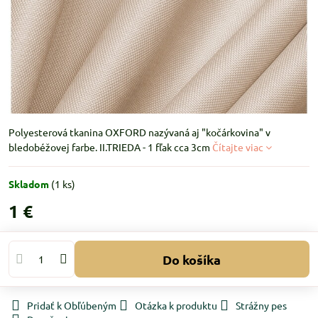
Polyesterová tkanina OXFORD nazývaná aj "kočárkovina" v
bledobéžovej farbe. II.TRIEDA - 1 fľak cca 3cm
Čítajte viac
Skladom
(
1
ks)
1 €
Do košíka
Pridať k Obľúbeným
Otázka k produktu
Strážny pes