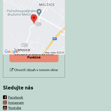
Externý obsah je
blokovaný Voľbami
súkromia
Prajete si načítať externý obsah?
Povoliť tentokrát
Povoliť a zapamätať -
súhlas s druhom cookie:
Funkčné
Otvoriť obsah v novom okne
Sledujte nás
Facebook
Instagram
Youtube