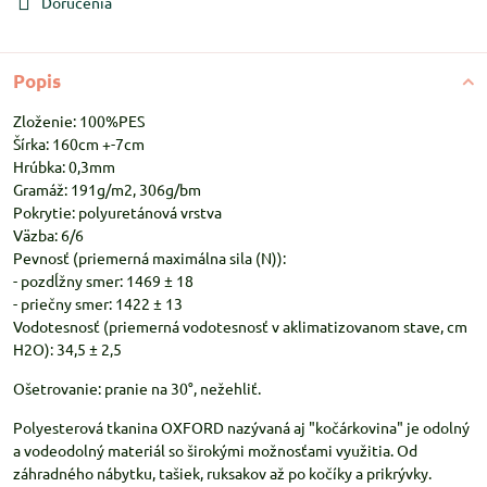
Doručenia
Popis
Zloženie: 100%PES
Šírka: 160cm +-7cm
Hrúbka: 0,3mm
Gramáž: 191g/m2, 306g/bm
Pokrytie: polyuretánová vrstva
Väzba: 6/6
Pevnosť (priemerná maximálna sila (N)):
- pozdĺžny smer: 1469 ± 18
- priečny smer: 1422 ± 13
Vodotesnosť (priemerná vodotesnosť v aklimatizovanom stave, cm
H2O): 34,5 ± 2,5
Ošetrovanie: pranie na 30°, nežehliť.
Polyesterová tkanina OXFORD nazývaná aj "kočárkovina" je odolný
a vodeodolný materiál so širokými možnosťami využitia. Od
záhradného nábytku, tašiek, ruksakov až po kočíky a prikrývky.