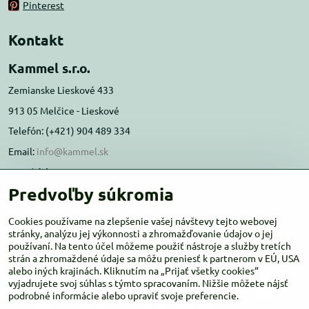
Pinterest
Kontakt
Kammel s.r.o.
Zemianske Lieskové 433
913 05 Melčice - Lieskové
Telefón: (+421) 904 489 334
Email:
info@kammel.sk
Prevádzka:
Predvoľby súkromia
Administratívna budova PD Melčice
Melčice - Lieskové 129, 91305
Cookies používame na zlepšenie vašej návštevy tejto webovej
Otváracie hodiny:
stránky, analýzu jej výkonnosti a zhromažďovanie údajov o jej
PO-ŠT 8:00 - 16:00
používaní. Na tento účel môžeme použiť nástroje a služby tretích
PIA-NE Zatvorené
strán a zhromaždené údaje sa môžu preniesť k partnerom v EÚ, USA
alebo iných krajinách. Kliknutím na „Prijať všetky cookies“
vyjadrujete svoj súhlas s týmto spracovaním. Nižšie môžete nájsť
podrobné informácie alebo upraviť svoje preferencie.