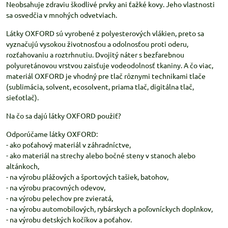
Neobsahuje zdraviu škodlivé prvky ani ťažké kovy. Jeho vlastnosti
sa osvedčia v mnohých odvetviach.
Látky OXFORD sú vyrobené z polyesterových vlákien, preto sa
vyznačujú vysokou životnosťou a odolnosťou proti oderu,
rozťahovaniu a roztrhnutiu. Dvojitý náter s bezfarebnou
polyuretánovou vrstvou zaisťuje vodeodolnosť tkaniny. A čo viac,
materiál OXFORD je vhodný pre tlač rôznymi technikami tlače
(sublimácia, solvent, ecosolvent, priama tlač, digitálna tlač,
sieťotlač).
Na čo sa dajú látky OXFORD použiť?
Odporúčame látky OXFORD:
- ako poťahový materiál v záhradníctve,
- ako materiál na strechy alebo bočné steny v stanoch alebo
altánkoch,
- na výrobu plážových a športových tašiek, batohov,
- na výrobu pracovných odevov,
- na výrobu pelechov pre zvieratá,
- na výrobu automobilových, rybárskych a poľovníckych doplnkov,
- na výrobu detských kočíkov a poťahov.