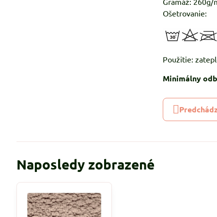
Gramáž: 260g/
Ošetrovanie:
Použitie: zatepl
Minimálny odb
Predchádz
Naposledy zobrazené