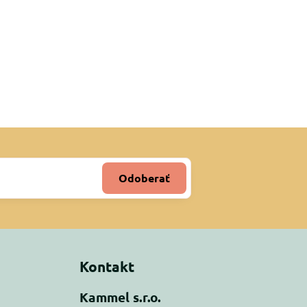
Odoberať
Kontakt
Kammel s.r.o.