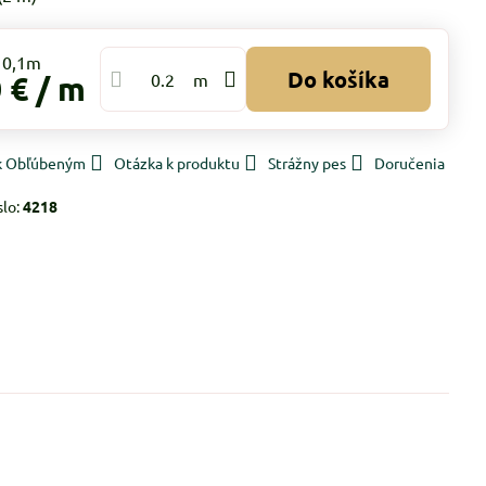
Do košíka
 €
/ m
m
 k Obľúbeným
Otázka k produktu
Strážny pes
Doručenia
slo:
4218