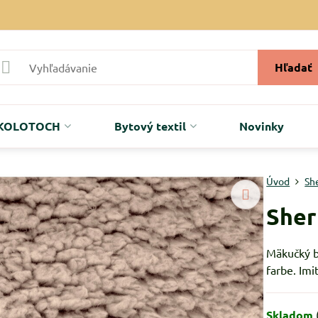
Hľadať
r KOLOTOCH
Bytový textil
Novinky
Úvod
Sh
Sher
Mäkučký b
farbe. Imi
Skladom