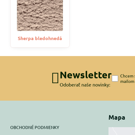
Sherpa bledohnedá
Newsletter
Chcem s
mailom
Odoberať naše novinky:
Mapa
OBCHODNÉ PODMIENKY