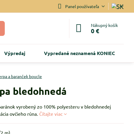
Panel používateľa
Nákupný košík
0 €
Výpredaj
Vypredané neznamená KONIEC
erpa a baranček boucle
pa bledohnedá
aránok vyrobený zo 100% polyesteru v bledohnedej
tácia ovčieho rúna.
Čítajte viac
(
2
m)