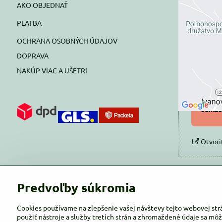
AKO OBJEDNAŤ
Exte
PLATBA
blok
OCHRANA OSOBNÝCH ÚDAJOV
Prajete si
DOPRAVA
NAKÚP VIAC A UŠETRI
Pov
Povol
súhlas
Otvori
Predvoľby súkromia
Cookies používame na zlepšenie vašej návštevy tejto webovej str
použiť nástroje a služby tretích strán a zhromaždené údaje sa môž