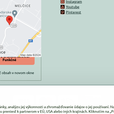
Instagram
rný obsah je
Youtube
Pinterest
ovaný Voľbami
súkromia
 načítať externý obsah?
oliť tentokrát
iť a zapamätať -
 s druhom cookie:
Funkčné
ť obsah v novom okne
ánky, analýzu jej výkonnosti a zhromažďovanie údajov o jej používaní. 
u preniesť k partnerom v EÚ, USA alebo iných krajinách. Kliknutím na „Pr