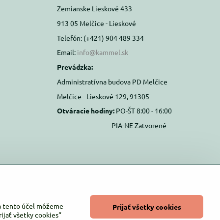
Zemianske Lieskové 433
913 05 Melčice - Lieskové
Telefón: (+421) 904 489 334
Email:
info@kammel.sk
Prevádzka:
Administratívna budova PD Melčice
Melčice - Lieskové 129, 91305
Otváracie hodiny:
PO-ŠT 8:00 - 16:00
PIA-NE Zatvorené
Na tento účel môžeme
Prijať všetky cookies
ijať všetky cookies“