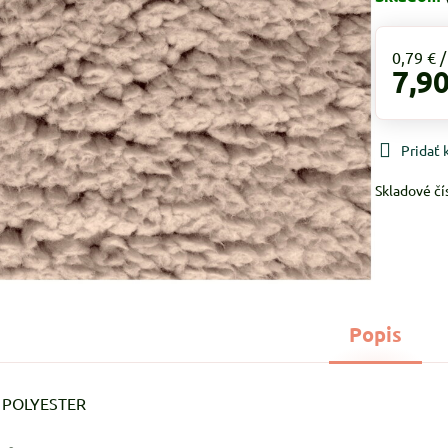
0,79 €
7,90
Pridať
Skladové čí
Popis
% POLYESTER