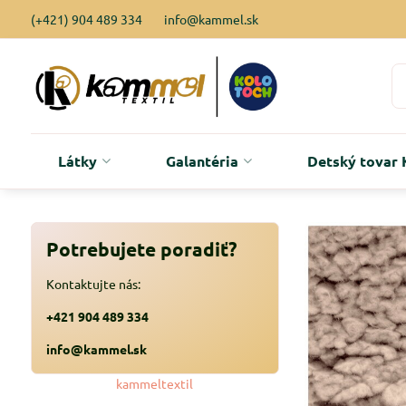
(+421) 904 489 334
info@kammel.sk
Látky
Galantéria
Detský tova
Potrebujete poradiť?
Kontaktujte nás:
+421 904 489 334
info@kammel.sk
kammeltextil