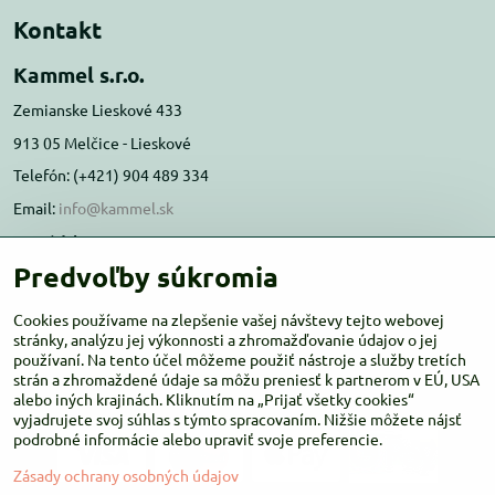
Kontakt
Kammel s.r.o.
Zemianske Lieskové 433
913 05 Melčice - Lieskové
Telefón: (+421) 904 489 334
Email:
info@kammel.sk
Prevádzka:
Predvoľby súkromia
Administratívna budova PD Melčice
Melčice - Lieskové 129, 91305
Cookies používame na zlepšenie vašej návštevy tejto webovej
Otváracie hodiny:
stránky, analýzu jej výkonnosti a zhromažďovanie údajov o jej
PO-ŠT 8:00 - 16:00
používaní. Na tento účel môžeme použiť nástroje a služby tretích
PIA-NE Zatvorené
strán a zhromaždené údaje sa môžu preniesť k partnerom v EÚ, USA
alebo iných krajinách. Kliknutím na „Prijať všetky cookies“
vyjadrujete svoj súhlas s týmto spracovaním. Nižšie môžete nájsť
podrobné informácie alebo upraviť svoje preferencie.
Zásady ochrany osobných údajov