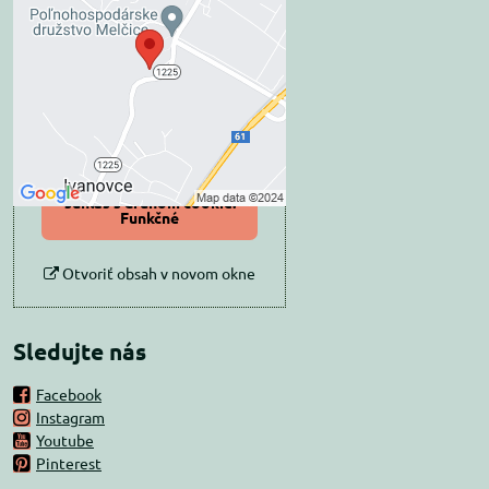
blokovaný Voľbami
súkromia
Prajete si načítať externý obsah?
Povoliť tentokrát
Povoliť a zapamätať -
súhlas s druhom cookie:
Funkčné
Otvoriť obsah v novom okne
Sledujte nás
Facebook
Instagram
Youtube
Pinterest