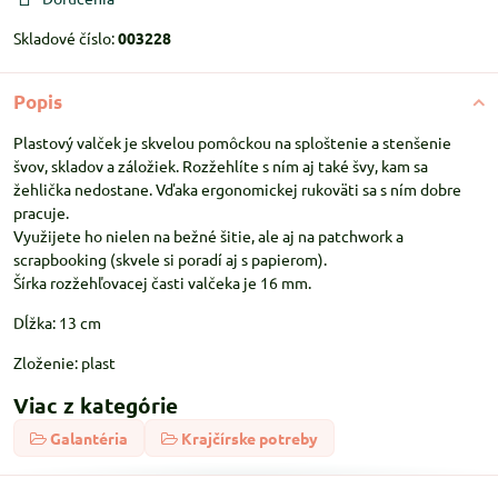
Skladové číslo:
003228
Popis
Plastový valček je skvelou pomôckou na sploštenie a stenšenie
švov, skladov a záložiek. Rozžehlíte s ním aj také švy, kam sa
žehlička nedostane. Vďaka ergonomickej rukoväti sa s ním dobre
pracuje.
Využijete ho nielen na bežné šitie, ale aj na patchwork a
scrapbooking (skvele si poradí aj s papierom).
Šírka rozžehľovacej časti valčeka je 16 mm.
Dĺžka: 13 cm
Zloženie: plast
Viac z kategórie
Galantéria
Krajčírske potreby