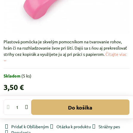
Plastová pomôcka je skvelým pomocníkom na tvarovanie rohov,
hrán či na rozhladzovanie švov pri šití. Dajú sa s ňou aj prekresľovať
strihy cez kopirák a využijete ju aj pri práci s papierom.
Čítajte viac
Skladom
(
5
ks)
3,50 €
Do košíka
Pridať k Obľúbeným
Otázka k produktu
Strážny pes
Doručenia