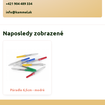
+421 904 489 334
info@kammel.sk
Naposledy zobrazené
Páradlo 6,5cm - modré