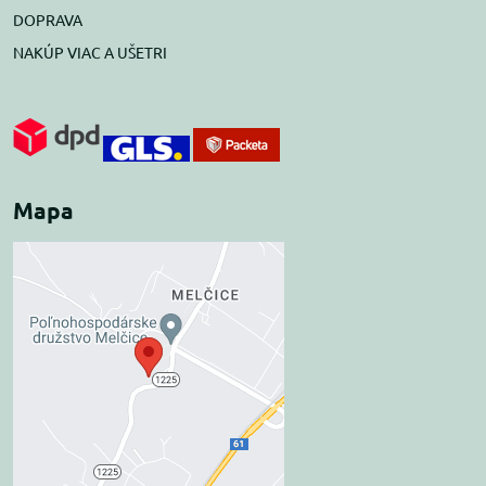
DOPRAVA
NAKÚP VIAC A UŠETRI
Mapa
Externý obsah je
blokovaný Voľbami
súkromia
Prajete si načítať externý obsah?
Povoliť tentokrát