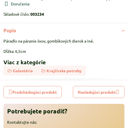
Doručenia
Skladové číslo:
003234
Popis
Páradlo na páranie švov, gombíkových dierok a iné.
Dĺžka: 6,5cm
Viac z kategórie
Galantéria
Krajčírske potreby
Predchádzajúci produkt
Nasledujúci produkt
Potrebujete poradiť?
Kontaktujte nás: