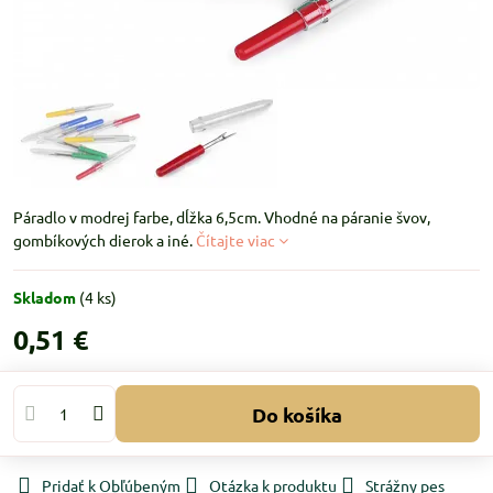
Páradlo v modrej farbe, dĺžka 6,5cm. Vhodné na páranie švov,
gombíkových dierok a iné.
Čítajte viac
Skladom
(
4
ks)
0,51 €
Do košíka
Pridať k Obľúbeným
Otázka k produktu
Strážny pes