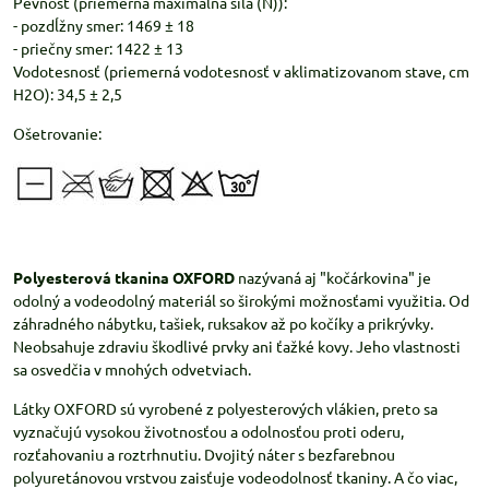
Pevnosť (priemerná maximálna sila (N)):
- pozdĺžny smer: 1469 ± 18
- priečny smer: 1422 ± 13
Vodotesnosť (priemerná vodotesnosť v aklimatizovanom stave, cm
H2O): 34,5 ± 2,5
Ošetrovanie:
Polyesterová tkanina OXFORD
nazývaná aj "kočárkovina" je
odolný a vodeodolný materiál so širokými možnosťami využitia. Od
záhradného nábytku, tašiek, ruksakov až po kočíky a prikrývky.
Neobsahuje zdraviu škodlivé prvky ani ťažké kovy. Jeho vlastnosti
sa osvedčia v mnohých odvetviach.
Látky OXFORD sú vyrobené z polyesterových vlákien, preto sa
vyznačujú vysokou životnosťou a odolnosťou proti oderu,
rozťahovaniu a roztrhnutiu. Dvojitý náter s bezfarebnou
polyuretánovou vrstvou zaisťuje vodeodolnosť tkaniny. A čo viac,