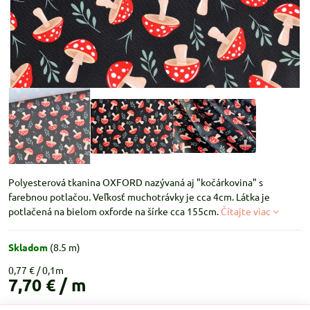
Polyesterová tkanina OXFORD nazývaná aj "kočárkovina" s
farebnou potlačou. Veľkosť muchotrávky je cca 4cm. Látka je
potlačená na bielom oxforde na šírke cca 155cm.
Čítajte viac
Skladom
(
8.5
m)
0,77 €
7,70 €
/ m