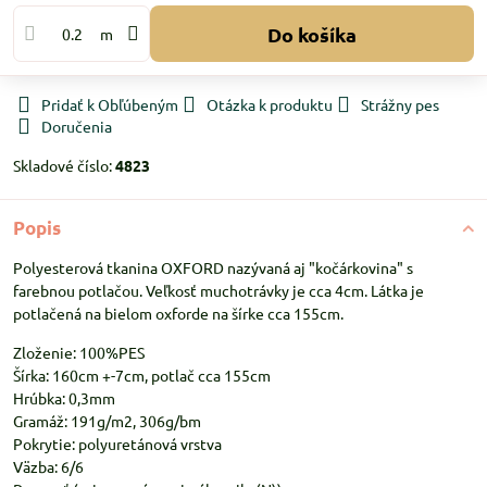
Do košíka
m
Pridať k Obľúbeným
Otázka k produktu
Strážny pes
Doručenia
Skladové číslo:
4823
Popis
Polyesterová tkanina OXFORD nazývaná aj "kočárkovina" s
farebnou potlačou. Veľkosť muchotrávky je cca 4cm. Látka je
potlačená na bielom oxforde na šírke cca 155cm.
Zloženie: 100%PES
Šírka: 160cm +-7cm, potlač cca 155cm
Hrúbka: 0,3mm
Gramáž: 191g/m2, 306g/bm
Pokrytie: polyuretánová vrstva
Väzba: 6/6