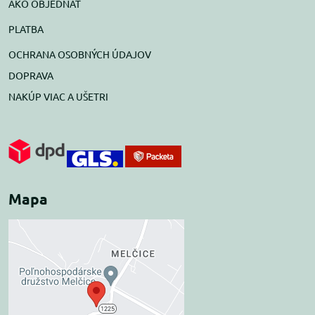
AKO OBJEDNAŤ
PLATBA
OCHRANA OSOBNÝCH ÚDAJOV
DOPRAVA
NAKÚP VIAC A UŠETRI
Mapa
Externý obsah je
blokovaný Voľbami
súkromia
Prajete si načítať externý obsah?