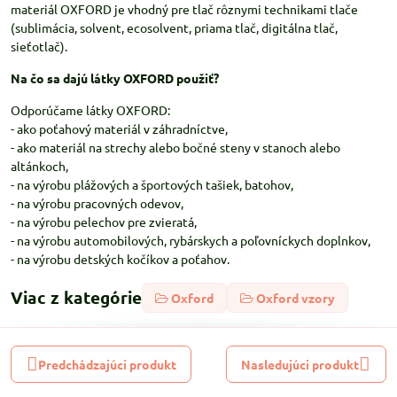
materiál OXFORD je vhodný pre tlač rôznymi technikami tlače
(sublimácia, solvent, ecosolvent, priama tlač, digitálna tlač,
sieťotlač).
Na čo sa dajú látky OXFORD použiť?
Odporúčame látky OXFORD:
- ako poťahový materiál v záhradníctve,
- ako materiál na strechy alebo bočné steny v stanoch alebo
altánkoch,
- na výrobu plážových a športových tašiek, batohov,
- na výrobu pracovných odevov,
- na výrobu pelechov pre zvieratá,
- na výrobu automobilových, rybárskych a poľovníckych doplnkov,
- na výrobu detských kočíkov a poťahov.
Viac z kategórie
Oxford
Oxford vzory
Predchádzajúci produkt
Nasledujúci produkt