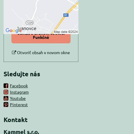
Povoliť tentokrát
Povoliť a zapamätať -
súhlas s druhom cookie:
Funkčné
Otvoriť obsah v novom okne
Sledujte nás
Facebook
Instagram
Youtube
Pinterest
Kontakt
Kammel s.r.o.