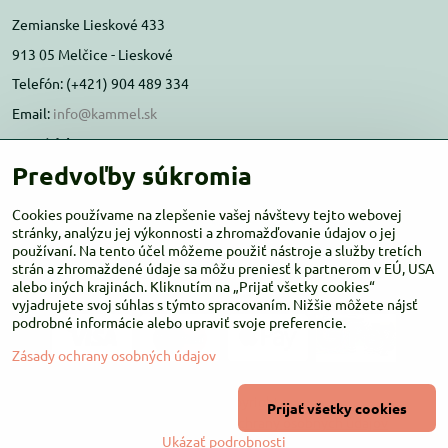
Zemianske Lieskové 433
913 05 Melčice - Lieskové
Telefón: (+421) 904 489 334
Email:
info@kammel.sk
Prevádzka:
Predvoľby súkromia
Administratívna budova PD Melčice
Melčice - Lieskové 129, 91305
Cookies používame na zlepšenie vašej návštevy tejto webovej
Otváracie hodiny:
stránky, analýzu jej výkonnosti a zhromažďovanie údajov o jej
PO-ŠT 8:00 - 16:00
používaní. Na tento účel môžeme použiť nástroje a služby tretích
PIA-NE Zatvorené
strán a zhromaždené údaje sa môžu preniesť k partnerom v EÚ, USA
alebo iných krajinách. Kliknutím na „Prijať všetky cookies“
vyjadrujete svoj súhlas s týmto spracovaním. Nižšie môžete nájsť
podrobné informácie alebo upraviť svoje preferencie.
Zásady ochrany osobných údajov
©
2026
Copyright
Prijať všetky cookies
Predvoľby súkromia
Zásady ochrany osobných údajov
Ukázať podrobnosti
Vytvorené pomocou:
BiznisWeb.sk