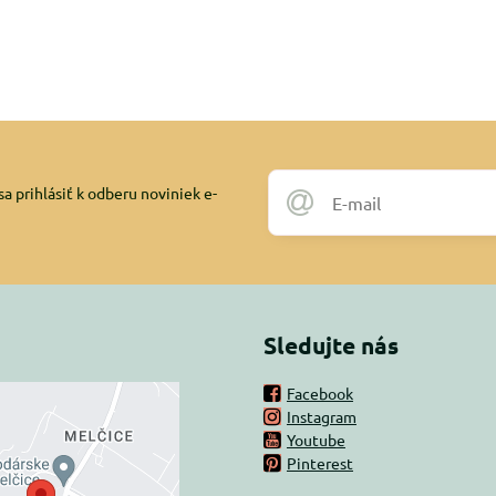
a prihlásiť k odberu noviniek e-
Sledujte nás
Facebook
Instagram
rný obsah je
Youtube
Pinterest
ovaný Voľbami
súkromia