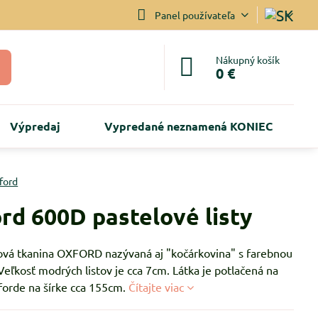
Panel používateľa
Nákupný košík
0 €
Výpredaj
Vypredané neznamená KONIEC
ford
rd 600D pastelové listy
ová tkanina OXFORD nazývaná aj "kočárkovina" s farebnou
Veľkosť modrých listov je cca 7cm. Látka je potlačená na
forde na šírke cca 155cm.
Čítajte viac