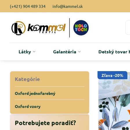
(+421) 904 489 334
info@kammel.sk
Látky
Galantéria
Detský tova
Zľava -20%
Kategórie
Oxford jednofarebný
Oxford vzory
Potrebujete poradiť?