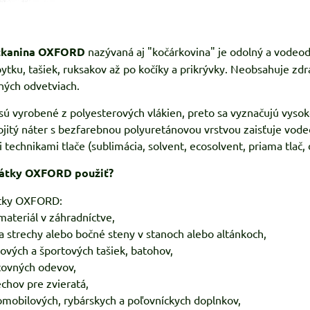
 tkanina OXFORD
nazývaná aj "kočárkovina" je odolný a vodeod
tku, tašiek, ruksakov až po kočíky a prikrývky. Neobsahuje zdra
hých odvetviach.
 vyrobené z polyesterových vlákien, preto sa vyznačujú vysok
ojitý náter s bezfarebnou polyuretánovou vrstvou zaisťuje vod
 technikami tlače (sublimácia, solvent, ecosolvent, priama tlač, di
 látky OXFORD použiť?
tky OXFORD:
materiál v záhradníctve,
na strechy alebo bočné steny v stanoch alebo altánkoch,
žových a športových tašiek, batohov,
covných odevov,
echov pre zvieratá,
omobilových, rybárskych a poľovníckych doplnkov,