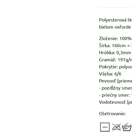
Polyesterová tk
bielom oxforde 
Zloženie: 100
Šírka: 160cm +-
Hrúbka: 0,3mm
Gramáž: 191g/
Pokrytie: polyu
Väzba: 6/6
Pevnosť (prieme
- pozdĺžny smer
- priečny smer:
Vodotesnosť (p
Ošetrovanie: