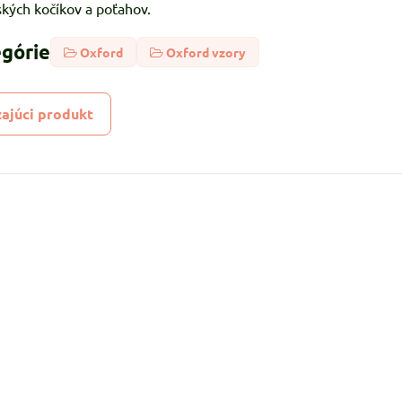
ských kočíkov a poťahov.
egórie
Oxford
Oxford vzory
ajúci produkt