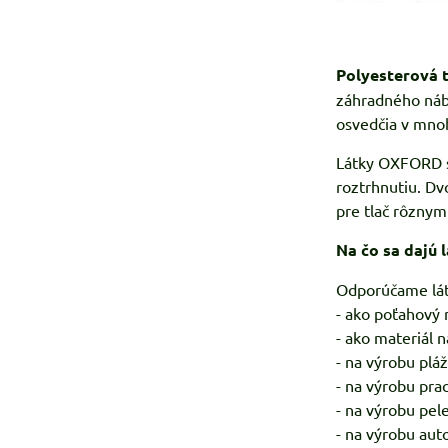
Polyesterová
záhradného náby
osvedčia v mno
Látky OXFORD sú
roztrhnutiu. Dv
pre tlač rôznymi
Na čo sa dajú
Odporúčame lá
- ako poťahový 
- ako materiál 
- na výrobu plá
- na výrobu pra
- na výrobu pel
- na výrobu aut