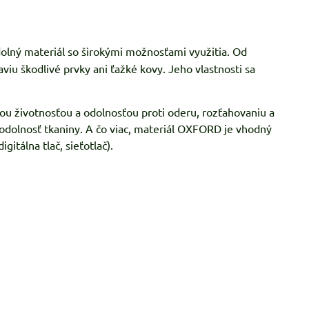
olný materiál so širokými možnosťami využitia. Od
viu škodlivé prvky ani ťažké kovy. Jeho vlastnosti sa
ou životnosťou a odolnosťou proti oderu, rozťahovaniu a
eodolnosť tkaniny. A čo viac, materiál OXFORD je vhodný
gitálna tlač, sieťotlač).