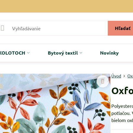
Hľadať
r KOLOTOCH
Bytový textil
Novinky
Úvod
Ox
Oxfo
Polyester
potlačou. 
bielom ox