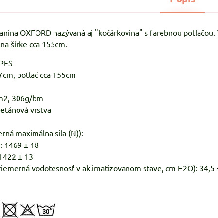
anina OXFORD nazývaná aj "kočárkovina" s farebnou potlačou. V
na šírke cca 155cm.
%PES
7cm, potlač cca 155cm
m2, 306g/bm
retánová vrstva
rná maximálna sila (N)):
: 1469 ± 18
 1422 ± 13
riemerná vodotesnosť v aklimatizovanom stave, cm H2O): 34,5 