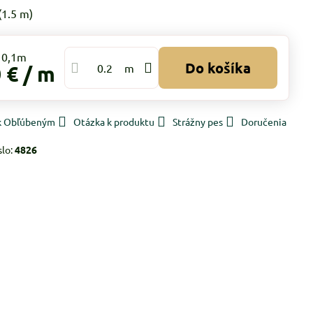
(
1.5
m)
Do košíka
 €
/ m
m
 k Obľúbeným
Otázka k produktu
Strážny pes
Doručenia
slo:
4826