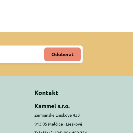
Odoberať
Kontakt
Kammel s.r.o.
Zemianske Lieskové 433
913 05 Melčice - Lieskové
Telefón: (+421) 904 489 334