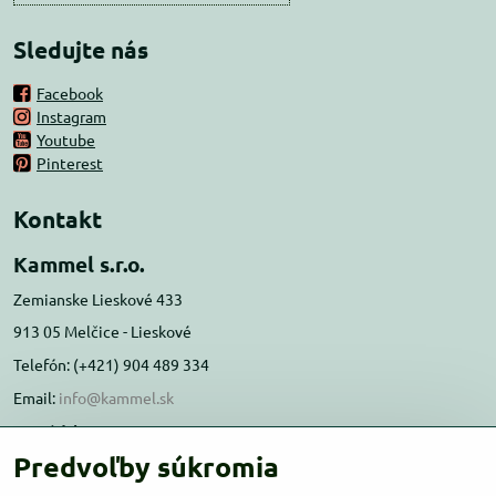
Sledujte nás
Facebook
Instagram
Youtube
Pinterest
Kontakt
Kammel s.r.o.
Zemianske Lieskové 433
913 05 Melčice - Lieskové
Telefón: (+421) 904 489 334
Email:
info@kammel.sk
Prevádzka:
Predvoľby súkromia
Administratívna budova PD Melčice