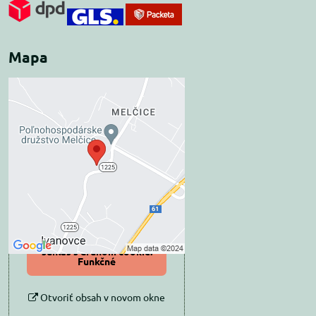
Mapa
Externý obsah je
blokovaný Voľbami
súkromia
Prajete si načítať externý obsah?
Povoliť tentokrát
Povoliť a zapamätať -
súhlas s druhom cookie:
Funkčné
Otvoriť obsah v novom okne