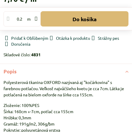
Do košíka
m
Pridať k Obľúbeným
Otázka k produktu
Strážny pes
Doručenia
Skladové číslo:
4831
Popis
Polyesterová tkanina OXFORD nazývaná aj "kočárkovina" s
farebnou potlačou. Veľkosť najväčšieho kvetu je cca 7cm. Látka je
potlačená na bielom oxforde na šírke cca 155cm.
Zloženie: 100%PES
Šírka: 160cm +-7cm, potlač cca 155cm
Hrúbka: 0,3mm
Gramáž: 191g/m2, 306g/bm
Pokrytie: polyuretánová vrstva