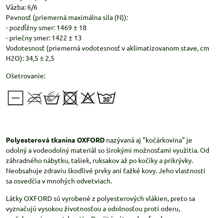
Väzba: 6/6
Pevnosť (priemerná maximálna sila (N)):
- pozdĺžny smer: 1469 ± 18
- priečny smer: 1422 ± 13
Vodotesnosť (priemerná vodotesnosť v aklimatizovanom stave, cm
H2O): 34,5 ± 2,5
Ošetrovanie:
Polyesterová tkanina OXFORD
nazývaná aj "kočárkovina" je
odolný a vodeodolný materiál so širokými možnosťami využitia. Od
záhradného nábytku, tašiek, ruksakov až po kočíky a prikrývky.
Neobsahuje zdraviu škodlivé prvky ani ťažké kovy. Jeho vlastnosti
sa osvedčia v mnohých odvetviach.
Látky OXFORD sú vyrobené z polyesterových vlákien, preto sa
vyznačujú vysokou životnosťou a odolnosťou proti oderu,