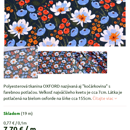
Polyesterová tkanina OXFORD nazývaná aj "kočárkovina" s
farebnou potlačou. Veľkosť najväčšieho kvetu je cca 7cm. Látka je
potlačená na bielom oxforde na šírke cca 155cm.
Čítajte viac
Skladom
(
19
m)
0,77 €
7,70 €
/ m