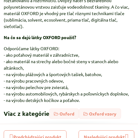
rozťahovaniu a roztrhnutiu. Dvojitý náter s bezfarebnou
polyuretánovou vrstvou zaisťuje vodeodolnosť tkaniny. A čo viac,
materiál OXFORD je vhodný pre tlač rôznymi technikami tlače
(sublimácia, solvent, ecosolvent, priama tlač, digitálna tlač,
sieťotlač).
Na čo sa dajú látky OXFORD použiť?
Odporúčame látky OXFORD:
- ako poťahový materiál v záhradníctve,
- ako materiál na strechy alebo bočné steny v stanoch alebo
altánkoch,
- na výrobu plážových a športových tašiek, batohov,
- na výrobu pracovných odevov,
- na výrobu pelechov pre zvieratá,
- na výrobu automobilových, rybárskych a poľovníckych doplnkov,
- na výrobu detských kočíkov a poťahov.
Viac z kategórie
Oxford
Oxford vzory
Predchádzajúci produkt
Nasledujúci produkt