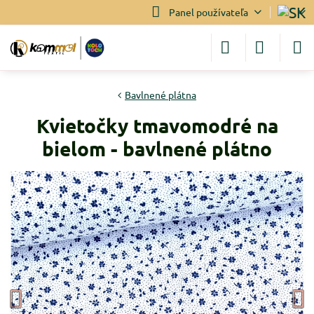
Panel používateľa
Bavlnené plátna
Kvietočky tmavomodré na
bielom - bavlnené plátno