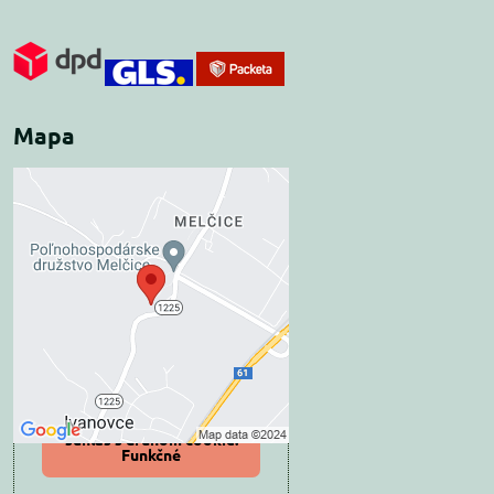
Mapa
Externý obsah je
blokovaný Voľbami
súkromia
Prajete si načítať externý obsah?
Povoliť tentokrát
Povoliť a zapamätať -
súhlas s druhom cookie:
Funkčné