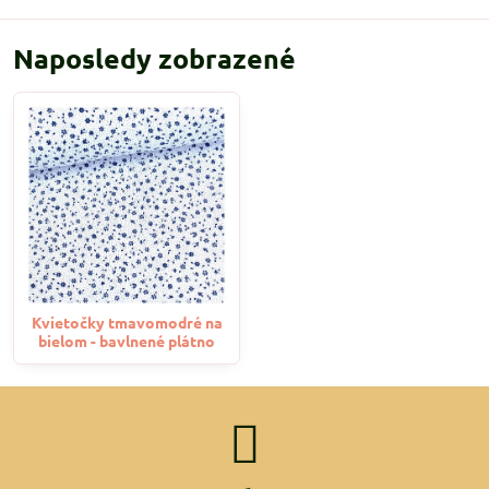
Naposledy zobrazené
Kvietočky tmavomodré na
bielom - bavlnené plátno