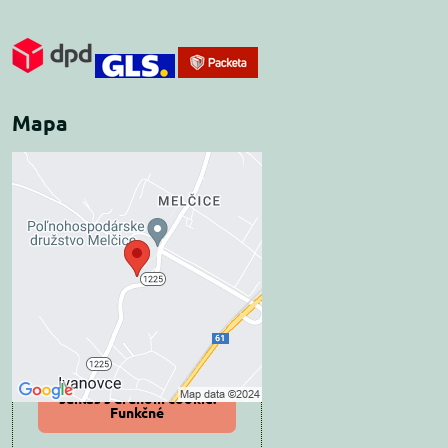
Mapa
Externý obsah je
blokovaný Voľbami
súkromia
Prajete si načítať externý obsah?
Povoliť tentokrát
Povoliť a zapamätať -
súhlas s druhom cookie:
Funkčné