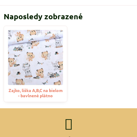
Naposledy zobrazené
Zajko, líška A,B,C na bielom
- bavlnené plátno