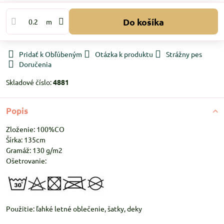
Do košíka
m
Pridať k Obľúbeným
Otázka k produktu
Strážny pes
Doručenia
Skladové číslo:
4881
Popis
Zloženie: 100%CO
Šírka: 135cm
Gramáž: 130 g/m2
Ošetrovanie:
Použitie: ľahké letné oblečenie, šatky, deky