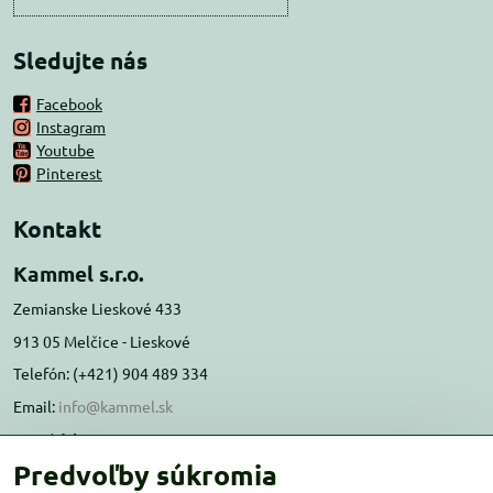
Sledujte nás
Facebook
Instagram
Youtube
Pinterest
Kontakt
Kammel s.r.o.
Zemianske Lieskové 433
913 05 Melčice - Lieskové
Telefón: (+421) 904 489 334
Email:
info@kammel.sk
Prevádzka:
Predvoľby súkromia
Administratívna budova PD Melčice