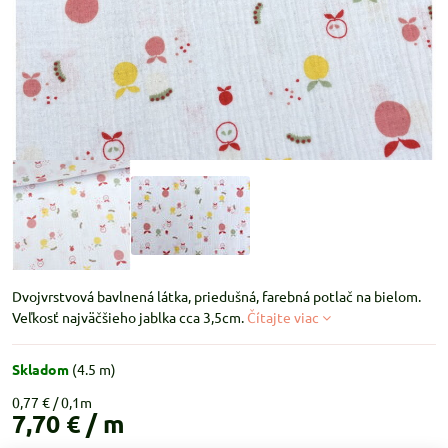
Dvojvrstvová bavlnená látka, priedušná, farebná potlač na bielom.
Veľkosť najväčšieho jablka cca 3,5cm.
Čítajte viac
Skladom
(
4.5
m)
0,77 €
7,70 €
/ m