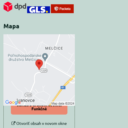
Mapa
Externý obsah je
blokovaný Voľbami
súkromia
Prajete si načítať externý obsah?
Povoliť tentokrát
Povoliť a zapamätať -
súhlas s druhom cookie:
Funkčné
Otvoriť obsah v novom okne