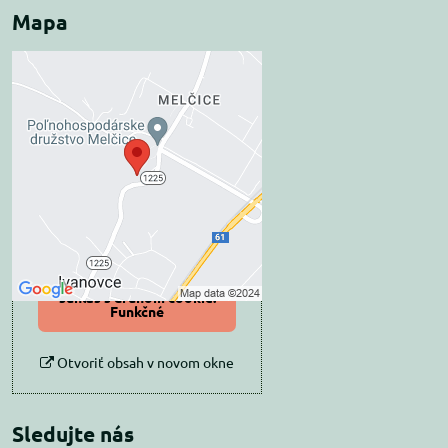
Mapa
Externý obsah je
blokovaný Voľbami
súkromia
Prajete si načítať externý obsah?
Povoliť tentokrát
Povoliť a zapamätať -
súhlas s druhom cookie:
Funkčné
Otvoriť obsah v novom okne
Sledujte nás