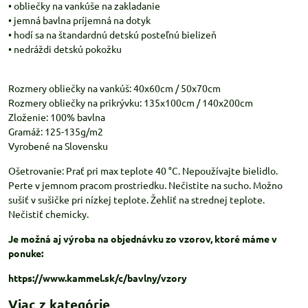
• obliečky na vankúše na zakladanie
• jemná bavlna príjemná na dotyk
• hodí sa na štandardnú detskú posteľnú bielizeň
• nedráždi detskú pokožku
Rozmery obliečky na vankúš: 40x60cm / 50x70cm
Rozmery obliečky na prikrývku: 135x100cm / 140x200cm
Zloženie: 100% bavlna
Gramáž: 125-135g/m2
Vyrobené na Slovensku
Ošetrovanie: Prať pri max teplote 40 °C. Nepoužívajte bielidlo.
Perte v jemnom pracom prostriedku. Nečistite na sucho. Možno
sušiť v sušičke pri nízkej teplote. Žehliť na strednej teplote.
Nečistiť chemicky.
Je možná aj výroba na objednávku zo vzorov, ktoré máme v
ponuke:
https://www.kammel.sk/c/bavlny/vzory
Viac z kategórie