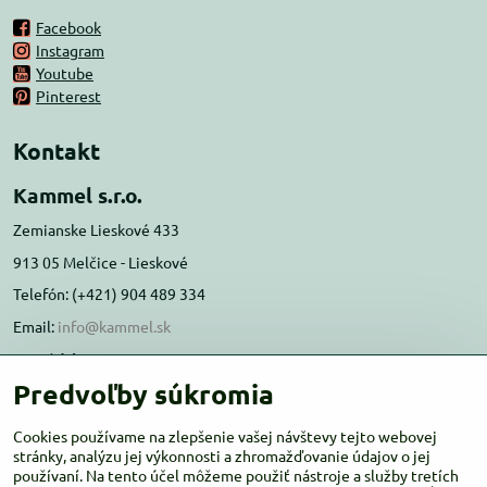
Facebook
Instagram
Youtube
Pinterest
Kontakt
Kammel s.r.o.
Zemianske Lieskové 433
913 05 Melčice - Lieskové
Telefón: (+421) 904 489 334
Email:
info@kammel.sk
Prevádzka:
Predvoľby súkromia
Administratívna budova PD Melčice
Melčice - Lieskové 129, 91305
Cookies používame na zlepšenie vašej návštevy tejto webovej
Otváracie hodiny:
stránky, analýzu jej výkonnosti a zhromažďovanie údajov o jej
PO-ŠT 8:00 - 16:00
používaní. Na tento účel môžeme použiť nástroje a služby tretích