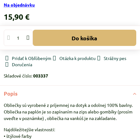
Na objednávku
15,90 €
Do košíka
Pridať k Obľúbeným
Otázka k produktu
Strážny pes
Doručenia
Skladové číslo:
003337
Popis
Obliečky sú vyrobené z príjemnej na dotyk a odolnej 100% bavlny.
Obliečka na paplón je so zapínaním na zips alebo gombíky (prosím
uveďte v poznámke) , obliečka na vankúš je na zakladanie.
Najdôležitejšie vlastnosti:
• štýlové farby