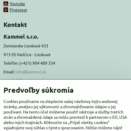
Youtube
Pinterest
Kontakt
Kammel s.r.o.
Zemianske Lieskové 433
913 05 Melčice - Lieskové
Telefón: (+421) 904 489 334
Email:
info@kammel.sk
Prevádzka:
Predvoľby súkromia
Administratívna budova PD Melčice
Melčice - Lieskové 129, 91305
Cookies používame na zlepšenie vašej návštevy tejto webovej
Otváracie hodiny:
stránky, analýzu jej výkonnosti a zhromažďovanie údajov o jej
PO-ŠT 8:00 - 16:00
používaní. Na tento účel môžeme použiť nástroje a služby tretích
PIA-NE Zatvorené
strán a zhromaždené údaje sa môžu preniesť k partnerom v EÚ, USA
alebo iných krajinách. Kliknutím na „Prijať všetky cookies“
vyjadrujete svoj súhlas s týmto spracovaním. Nižšie môžete nájsť