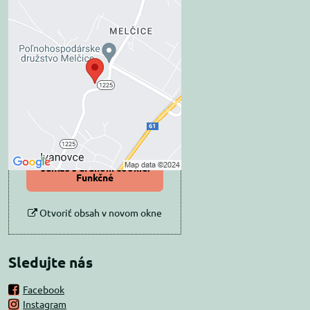
Externý obsah je
blokovaný Voľbami
súkromia
Prajete si načítať externý obsah?
Povoliť tentokrát
Povoliť a zapamätať -
súhlas s druhom cookie:
Funkčné
Otvoriť obsah v novom okne
Sledujte nás
Facebook
Instagram