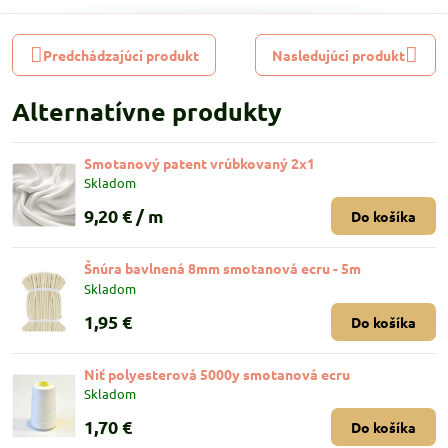
Predchádzajúci produkt
Nasledujúci produkt
Alternatívne produkty
Smotanový patent vrúbkovaný 2x1
Skladom
9,20 €
/ m
Do košíka
Šnúra bavlnená 8mm smotanová ecru - 5m
Skladom
1,95 €
Do košíka
Niť polyesterová 5000y smotanová ecru
Skladom
1,70 €
Do košíka