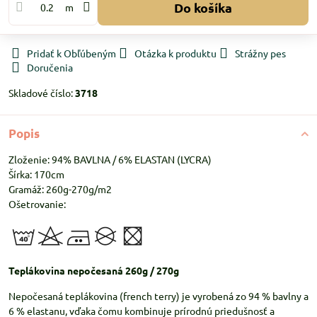
Do košíka
m
Pridať k Obľúbeným
Otázka k produktu
Strážny pes
Doručenia
Skladové číslo:
3718
Popis
Zloženie: 94% BAVLNA / 6% ELASTAN (LYCRA)
Šírka: 170cm
Gramáž: 260g-270g/m2
Ošetrovanie:
Teplákovina nepočesaná 260g / 270g
Nepočesaná teplákovina (french terry) je vyrobená zo 94 % bavlny a
6 % elastanu, vďaka čomu kombinuje prírodnú priedušnosť a