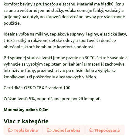
komfort bavlny s pružnosťou elastanu. Materiál má hladkú lícnu
stranu a vnútornú jemné slučky, vďaka čomu je ľahký, vzdušný a
príjemný na dotyk, no zároveň dostatočne pevný pre všestranné
použitie.
Ideálna voľba na mikiny, teplákové súpravy, legíny, elastické šaty,
tričká s dlhým rukávom, detské odevy a športové či domáce
oblečenie, ktoré kombinuje komfort a odolnosť.
Pri správnej starostlivosti jemné pranie na 30 °C, šetrné sušenie a
vyhnutie sa vysokým teplotám pri žehlení si materiál zachováva
intenzívne farby, pružnosť a tvar po dlhšiu dobu a vyhýba sa
žmolkovaniu či poškodeniu elastanových vlákien.
Certifikát: OEKO-TEX Standard 100
Zrážanlivosť: 5%, odporúčame pred použitím oprať.
Minimálny odber: 0,2m
Viac z kategórie
Teplákovina
Jednofarebná
Nepočesaná