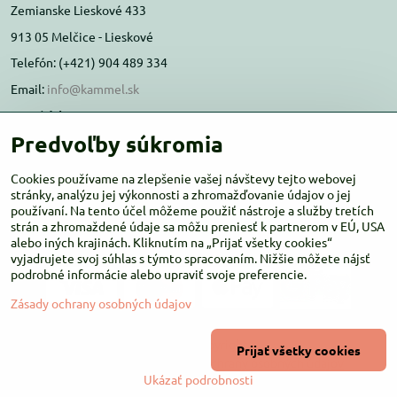
Zemianske Lieskové 433
913 05 Melčice - Lieskové
Telefón: (+421) 904 489 334
Email:
info@kammel.sk
Prevádzka:
Predvoľby súkromia
Administratívna budova PD Melčice
Melčice - Lieskové 129, 91305
Cookies používame na zlepšenie vašej návštevy tejto webovej
Otváracie hodiny:
stránky, analýzu jej výkonnosti a zhromažďovanie údajov o jej
PO-ŠT 8:00 - 16:00
používaní. Na tento účel môžeme použiť nástroje a služby tretích
PIA-NE Zatvorené
strán a zhromaždené údaje sa môžu preniesť k partnerom v EÚ, USA
alebo iných krajinách. Kliknutím na „Prijať všetky cookies“
vyjadrujete svoj súhlas s týmto spracovaním. Nižšie môžete nájsť
podrobné informácie alebo upraviť svoje preferencie.
Zásady ochrany osobných údajov
©
2026
Copyright
Prijať všetky cookies
Predvoľby súkromia
Zásady ochrany osobných údajov
Ukázať podrobnosti
Vytvorené pomocou:
BiznisWeb.sk