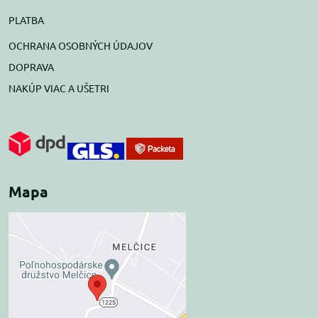
PLATBA
OCHRANA OSOBNÝCH ÚDAJOV
DOPRAVA
NAKÚP VIAC A UŠETRI
Mapa
Externý obsah je
blokovaný Voľbami
súkromia
Prajete si načítať externý obsah?