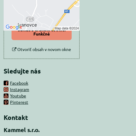
Povoliť tentokrát
Povoliť a zapamätať -
súhlas s druhom cookie:
Funkčné
Otvoriť obsah v novom okne
Sledujte nás
Facebook
Instagram
Youtube
Pinterest
Kontakt
Kammel s.r.o.