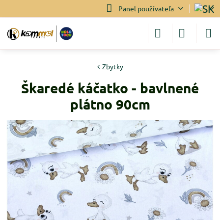
Panel používateľa
Zbytky
Škaredé káčatko - bavlnené
plátno 90cm