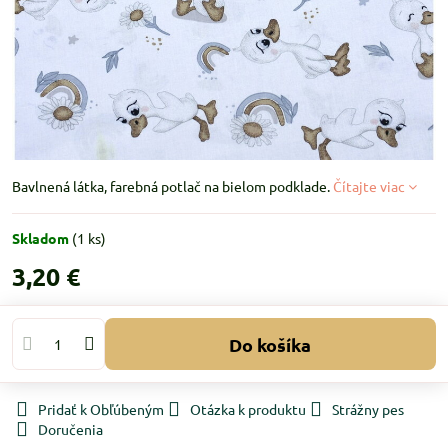
Bavlnená látka, farebná potlač na bielom podklade.
Čítajte viac
Skladom
(
1
ks)
3,20 €
Do košíka
Pridať k Obľúbeným
Otázka k produktu
Strážny pes
Doručenia