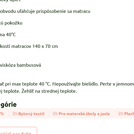
 obvodu uľahčuje prispôsobenie sa matracu
skú pokožku
 na 40°C
ľkosti matracov 140 x 70 cm
 viskóza bambusová
ať pri max teplote 40 °C. Nepoužívajte bielidlo. Perte v jemnom
ej teplote. Žehliť na strednej teplote.
egórie
0%
Bytový textil
Pre materské školy a jasle
Plac
ajúci produkt