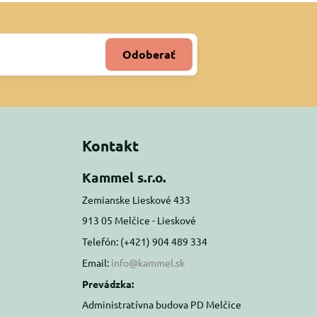
Odoberať
Kontakt
Kammel s.r.o.
Zemianske Lieskové 433
913 05 Melčice - Lieskové
Telefón: (+421) 904 489 334
Email:
info@kammel.sk
Prevádzka:
Administratívna budova PD Melčice