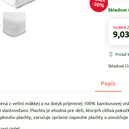
30%
Skladom
12,90 €
Z
9,03
Pridať
Skladové čí
Popis
bená z veľmi mäkkej a na dotyk príjemnej 100% bambusovej visk
 vlastnosťami. Plachta je vhodná pre deti, ktorých citlivá pok
knutiu plachty, zaručuje správne napnutie plachty a umožňuje
sový úplet