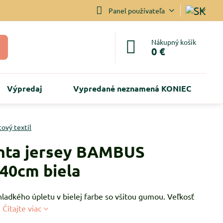
Panel používateľa
Nákupný košík
0 €
Výpredaj
Vypredané neznamená KONIEC
tový textil
hta jersey BAMBUS
40cm biela
hladkého úpletu v bielej farbe so všitou gumou. Veľkosť
m
Čítajte viac