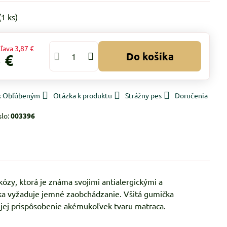
(
1
ks)
ľava
3,87 €
Do košíka
 €
 k Obľúbeným
Otázka k produktu
Strážny pes
Doručenia
slo:
003396
ózy, ktorá je známa svojimi antialergickými a
ožka vyžaduje jemné zaobchádzanie. Všitá gumička
 jej prispôsobenie akémukoľvek tvaru matraca.