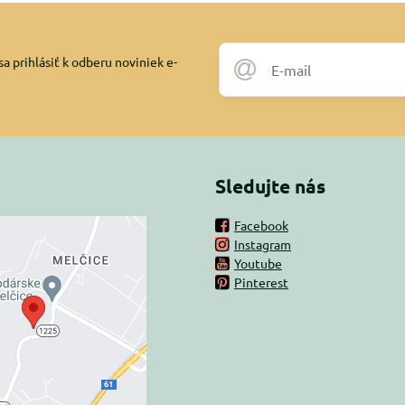
a prihlásiť k odberu noviniek e-
Sledujte nás
Facebook
Instagram
rný obsah je
Youtube
Pinterest
ovaný Voľbami
súkromia
 načítať externý obsah?
oliť tentokrát