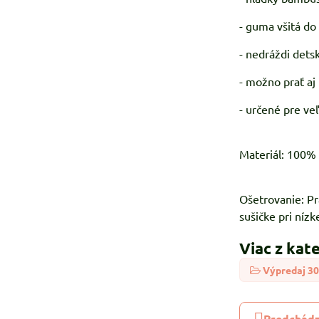
- guma všitá do
- nedráždi det
- možno prať aj
- určené pre ve
Materiál: 100%
Ošetrovanie: Pr
sušičke pri nízk
Viac z kat
Výpredaj 3
Predchádz