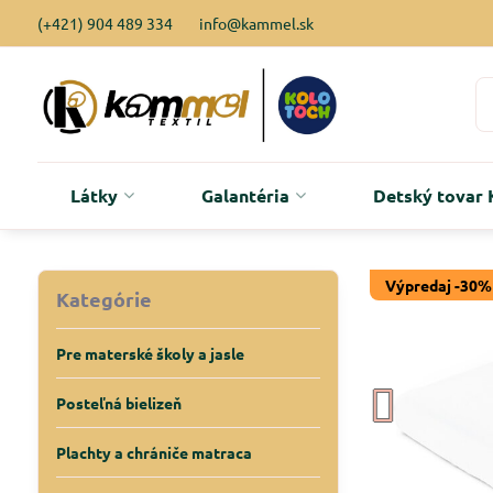
(+421) 904 489 334
info@kammel.sk
Látky
Galantéria
Detský tova
Výpredaj -30%
Kategórie
Pre materské školy a jasle
Posteľná bielizeň
Plachty a chrániče matraca