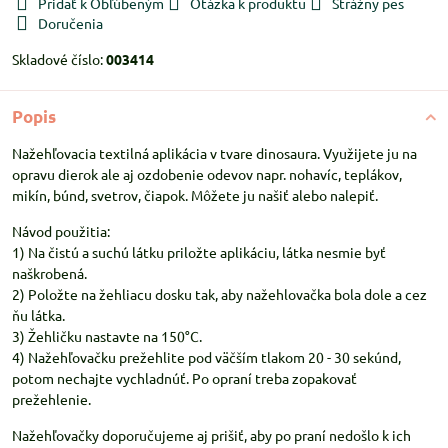
Pridať k Obľúbeným
Otázka k produktu
Strážny pes
Doručenia
Skladové číslo:
003414
Popis
Nažehľovacia textilná aplikácia v tvare dinosaura. Využijete ju na
opravu dierok ale aj ozdobenie odevov napr. nohavíc, teplákov,
mikín, búnd, svetrov, čiapok. Môžete ju našiť alebo nalepiť.
Návod použitia:
1) Na čistú a suchú látku priložte aplikáciu, látka nesmie byť
naškrobená.
2) Položte na žehliacu dosku tak, aby nažehlovačka bola dole a cez
ňu látka.
3) Žehličku nastavte na 150°C.
4) Nažehľovačku prežehlite pod väčším tlakom 20 - 30 sekúnd,
potom nechajte vychladnúť. Po opraní treba zopakovať
prežehlenie.
Nažehľovačky doporučujeme aj prišiť, aby po praní nedošlo k ich