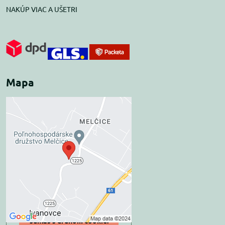
NAKÚP VIAC A UŠETRI
Mapa
Externý obsah je
blokovaný Voľbami
súkromia
Prajete si načítať externý obsah?
Povoliť tentokrát
Povoliť a zapamätať -
súhlas s druhom cookie: