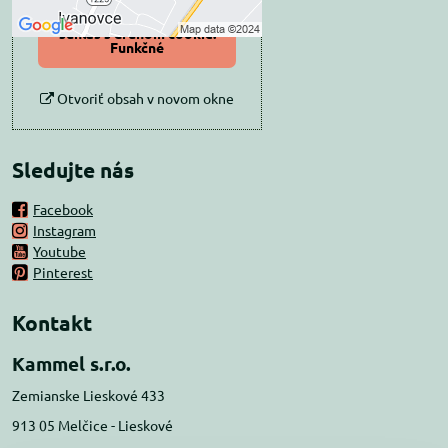
Povoliť a zapamätať -
súhlas s druhom cookie:
Funkčné
Otvoriť obsah v novom okne
Sledujte nás
Facebook
Instagram
Youtube
Pinterest
Kontakt
Kammel s.r.o.
Zemianske Lieskové 433
913 05 Melčice - Lieskové