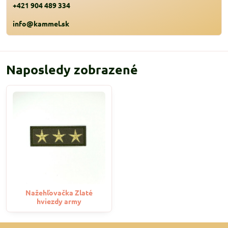
+421 904 489 334
info@kammel.sk
Naposledy zobrazené
Nažehľovačka Zlaté
hviezdy army