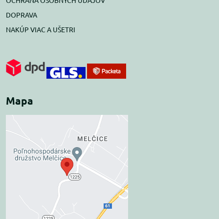
OCHRANA OSOBNÝCH ÚDAJOV
DOPRAVA
NAKÚP VIAC A UŠETRI
Mapa
Externý obsah je
blokovaný Voľbami
súkromia
Prajete si načítať externý obsah?
Povoliť tentokrát