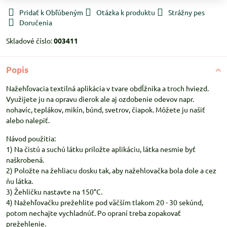
Pridať k Obľúbeným
Otázka k produktu
Strážny pes
Doručenia
Skladové číslo:
003411
Popis
Nažehľovacia textilná aplikácia v tvare obdĺžnika a troch hviezd.
Využijete ju na opravu dierok ale aj ozdobenie odevov napr.
nohavíc, teplákov, mikín, búnd, svetrov, čiapok. Môžete ju našiť
alebo nalepiť.
Návod použitia:
1) Na čistú a suchú látku priložte aplikáciu, látka nesmie byť
naškrobená.
2) Položte na žehliacu dosku tak, aby nažehlovačka bola dole a cez
ňu látka.
3) Žehličku nastavte na 150°C.
4) Nažehľovačku prežehlite pod väčším tlakom 20 - 30 sekúnd,
potom nechajte vychladnúť. Po opraní treba zopakovať
prežehlenie.