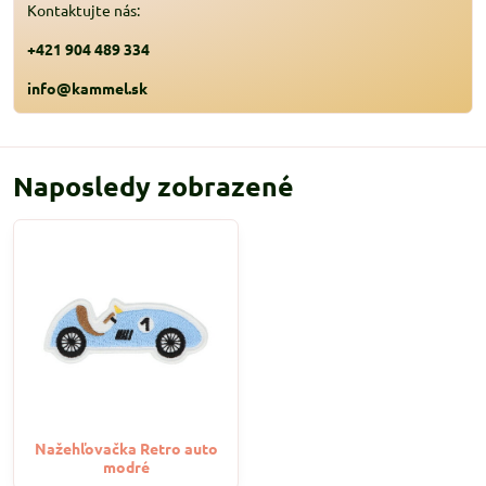
Kontaktujte nás:
+421 904 489 334
info@kammel.sk
Naposledy zobrazené
Nažehľovačka Retro auto
modré