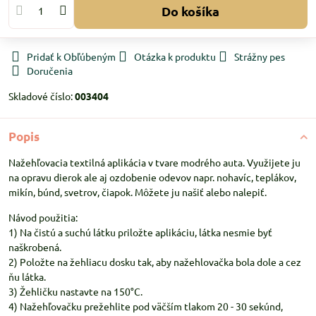
Do košíka
Pridať k Obľúbeným
Otázka k produktu
Strážny pes
Doručenia
Skladové číslo:
003404
Popis
Nažehľovacia textilná aplikácia v tvare modrého auta. Využijete ju
na opravu dierok ale aj ozdobenie odevov napr. nohavíc, teplákov,
mikín, búnd, svetrov, čiapok. Môžete ju našiť alebo nalepiť.
Návod použitia:
1) Na čistú a suchú látku priložte aplikáciu, látka nesmie byť
naškrobená.
2) Položte na žehliacu dosku tak, aby nažehlovačka bola dole a cez
ňu látka.
3) Žehličku nastavte na 150°C.
4) Nažehľovačku prežehlite pod väčším tlakom 20 - 30 sekúnd,