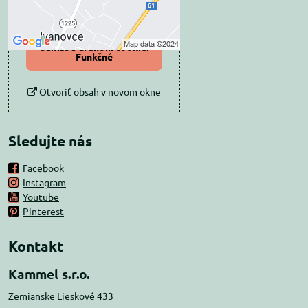
Povoliť tentokrát
Povoliť a zapamätať -
súhlas s druhom cookie:
Funkčné
Otvoriť obsah v novom okne
Sledujte nás
Facebook
Instagram
Youtube
Pinterest
Kontakt
Kammel s.r.o.
Zemianske Lieskové 433