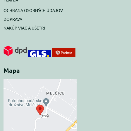
OCHRANA OSOBNÝCH ÚDAJOV
DOPRAVA
NAKÚP VIAC A UŠETRI
Mapa
Externý obsah je
blokovaný Voľbami
súkromia
Prajete si načítať externý obsah?